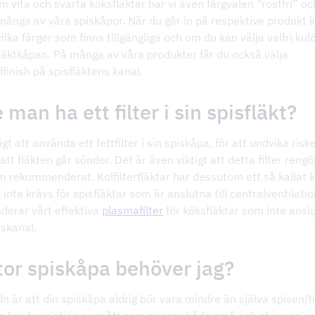
m vita och svarta köksfläktar har vi även färgvalen ”rostfri” och
många av våra spiskåpor. När du går in på respektive produkt 
ilka färger som finns tillgängliga och om du kan välja valfri kulö
 fläktkåpan. På många av våra produkter får du också välja
lfinish på spisfläktens kanal.
man ha ett filter i sin spisfläkt?
igt att använda ett fettfilter i sin spiskåpa, för att undvika risk
tt fläkten går sönder. Det är även viktigt att detta filter reng
m rekommenderat. Kolfilterfläktar har dessutom ett så kallat ko
 inte krävs för spisfläktar som är anslutna till centralventilatio
erar vårt effektiva
plasmafilter
för köksfläktar som inte anslut
nskanal.
tor spiskåpa behöver jag?
n är att din spiskåpa aldrig bör vara mindre än själva spisen/h