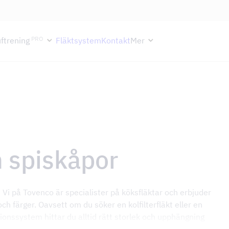
ektion håller semesterstängt under vecka 29–31. Storköksverksamhete
PRO
ftrening
Fläktsystem
Kontakt
Mer
h spiskåpor
g? Vi på Tovenco är specialister på köksfläktar och erbjuder
 och färger. Oavsett om du söker en kolfilterfläkt eller en
ationssystem hittar du alltid rätt storlek och upphängning