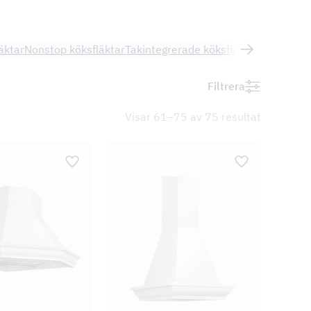
läktar
Nonstop köksfläktar
Takintegrerade köksfläktar
Underbygg
Filtrera
Visar 61–75 av 75 resultat