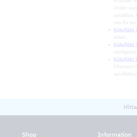
erbjuder e
Under varj
spiskåpa. 
oss för en
Köksfläkt
köket.
Köksfläkt
vanligaste
Köksfläkt
Eftersom f
spisfläktar
Hitta
Shop
Information