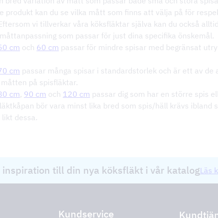
n bred variation av mått som passar både små och stora spisa
e produkt kan du se vilka mått som finns att välja på för respe
Eftersom vi tillverkar våra köksfläktar själva kan du också allt
 måttanpassning som passar för just dina specifika önskemål.
 50 cm
och
60 cm
passar för mindre spisar med begränsat utr
 70 cm
passar många spisar i standardstorlek och är ett av de a
 måtten på spisfläktar.
 80 cm
,
90 cm
och
120 cm
passar dig som har en större spis ell
läktkåpan bör vara minst lika bred som spis/häll krävs ibland 
 likt dessa.
 inspiration till din nya köksfläkt i vår katalog
Läs k
Kundservice
Kundtjä