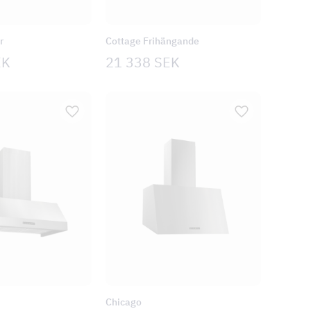
r
Cottage Frihängande
EK
21 338
SEK
Chicago