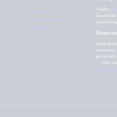
Telefon:
0
Kontakta oss
Öppettide
Retur av produkt
Lunchstän
ce
Felanmälan
Showro
Support och service
Boka ditt b
showroom 
genom att 
74
eller ma
order@tov