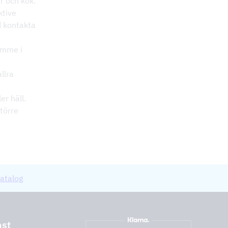
r och kök.
ktive
id kontakta
ymme i
llra
er häll.
större
atalog
nst