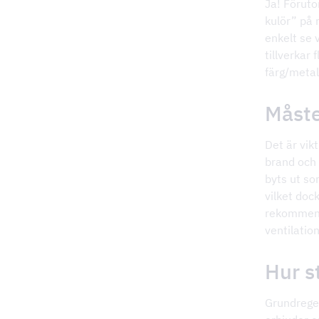
Ja! Föruto
kulör” på 
enkelt se v
tillverkar
färg/metal
Måste 
Det är vikt
brand och a
byts ut so
vilket dock
rekommend
ventilatio
Hur s
Grundregel