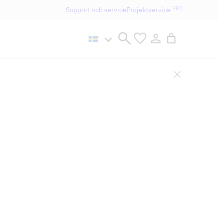
PRO
Support och service
Projektservice
n håller öppet som vanligt.