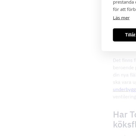
prestanda o
för att för
Läs mer
Tillå
Vilka
Det finns f
beroende p
din nya flä
ska vara u
underbyg
ventilerin
Har T
köksf