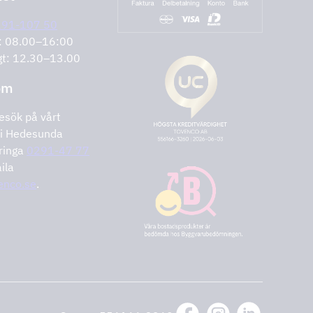
291-107 50
r: 08.00–16:00
gt: 12.30–13.00
om
esök på vårt
i Hedesunda
ringa
0291-47 77
ila
enco.se
.