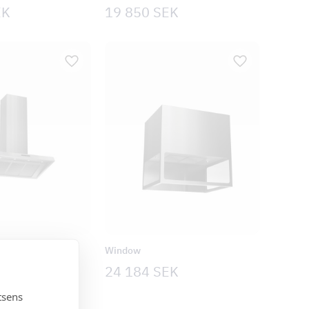
EK
19 850
SEK
Window
EK
24 184
SEK
tsens