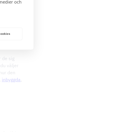
 medier och
 cookies
ellan?
r de sig
du väljer
 hur den
,
inbyggda
,