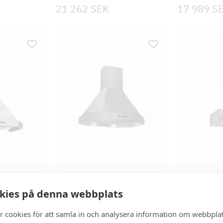
21 262
SEK
17 989
S
Arome Frihängande
BarBQ
kies på denna webbplats
18 589
SEK
16 981
S
r cookies för att samla in och analysera information om webbpla