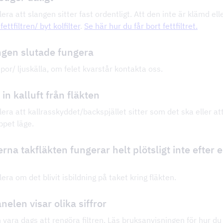
lera att slangen sitter fast ordentligt. Att den inte är klämd ell
ettfiltren/ byt kolfilter
.
Se här hur du får bort fettfiltret.
ngen slutade fungera
por/ ljuskälla, om felet kvarstår kontakta oss.
 in kalluft från fläkten
lera att kallrasskyddet/backspjället sitter som det ska eller att
ppet läge.
rna takfläkten fungerar helt plötsligt inte efter e
lera om det blivit isbildning på taket kring fläkten.
elen visar olika siffror
 vara dags att rengöra filtren. Läs bruksanvisningen för hur du