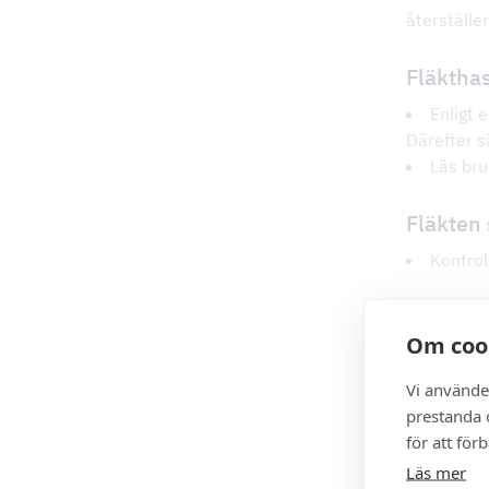
återställer
Fläkthas
Enligt 
Därefter s
Läs bru
Fläkten 
Kontrol
Sköts
Om coo
Var nog
Vi använde
bruksanvi
prestanda o
Starta 
för att för
matlagning
Läs mer
Läs bru