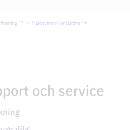
ektion håller semesterstängt under vecka 29–31. Storköksverksamhete
PRO
ftrening
Fläktsystem
Kontakt
Mer
port och service
kning
suger dåligt