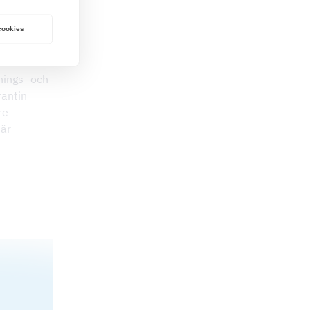
 cookies
antin.
nings- och
rantin
re
 är