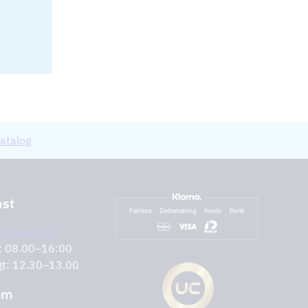
atalog
nst
291-107 50
r: 08.00–16:00
gt: 12.30–13.00
om