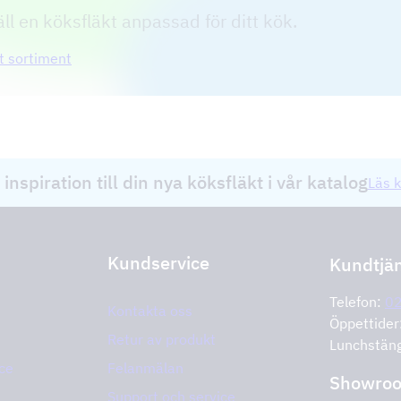
ll en köksfläkt anpassad för ditt kök.
t sortiment
 inspiration till din nya köksfläkt i vår katalog
Läs k
Kundservice
Kundtjä
Telefon:
0
Kontakta oss
Öppettide
Retur av produkt
Lunchstän
ce
Felanmälan
Showro
Support och service