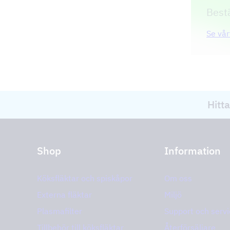
Bestä
Se vår
Hitta
Shop
Information
Köksfläktar och spiskåpor
Om oss
Externa fläktar
Miljö
Plasmafilter
Support och servi
Tillbehör till köksfläktar
Återförsäljare