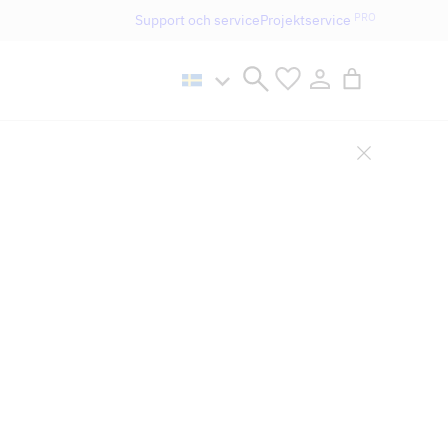
PRO
Support och service
Projektservice
n håller öppet som vanligt.