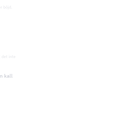
er böjd.
 det inte
n kall