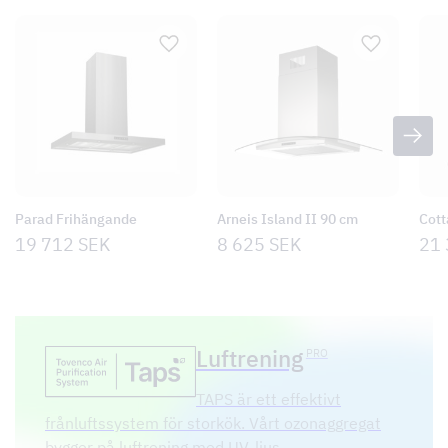
Parad Frihängande
Arneis Island II 90 cm
Cott
19 712
SEK
8 625
SEK
21
Luftrening
PRO
TAPS är ett effektivt
frånluftssystem för storkök. Vårt ozonaggregat
bygger på luftrening med UV-ljus.