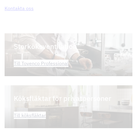
Kontakta oss
Storköks­ventilation
PRO
Till Tovenco Professional
Köksfläktar för privatpersoner
Till köksfläktar