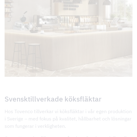
Svensktillverkade köksfläktar
Hos Tovenco tillverkar vi köksfläktar i vår egen produktion
i Sverige – med fokus på kvalitet, hållbarhet och lösningar
som fungerar i verkligheten.