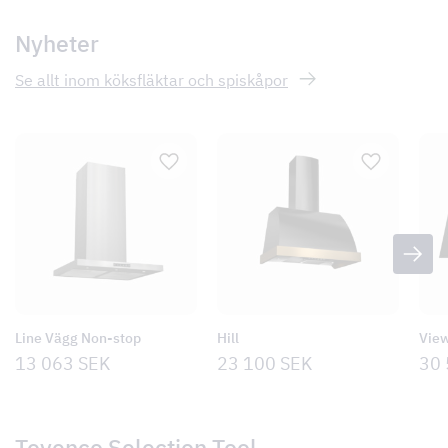
Nyheter
Se allt inom köksfläktar och spiskåpor
Line Vägg Non-stop
Hill
Vie
13 063
SEK
23 100
SEK
30
Tovenco Selection Tool