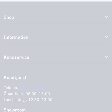
Shop
Köksfläktar och spiskåpor
Information
Externa fläktar
Plasmafilter
Om oss
Tillbehör till köksfläktar
Kundservice
Miljö
Outlet
Support och service
Storköksprodukter
PRO
Kontakta oss
Återförsäljare
Retur av produkt
Kundtjänst
Cookies
Felanmälan
Integritetspolicy
Telefon:
0291-107 50
Support och service
Öppettider: 08.00–16:00
Lunchstängt: 12.30–13.00
Showroom