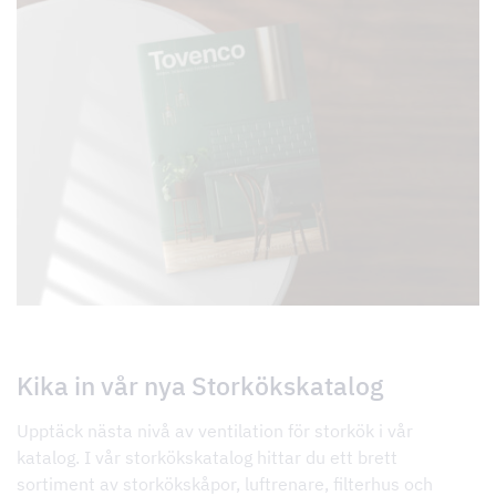
Kika in vår nya Storkökskatalog
Upptäck nästa nivå av ventilation för storkök i vår
katalog. I vår storkökskatalog hittar du ett brett
sortiment av storkökskåpor, luftrenare, filterhus och