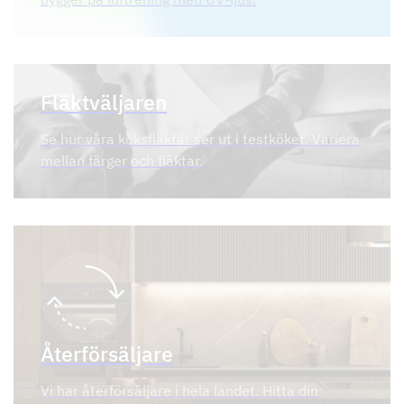
Fläktväljaren
Se hur våra köksfläktar ser ut i testköket. Variera
mellan färger och fläktar.
Återförsäljare
Vi har återförsäljare i hela landet. Hitta din