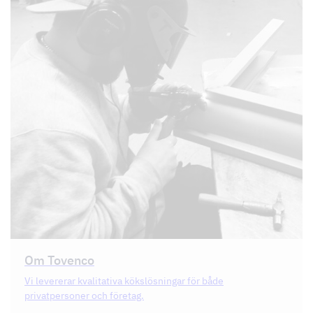
Om Tovenco
Vi levererar kvalitativa kökslösningar för både
privatpersoner och företag.