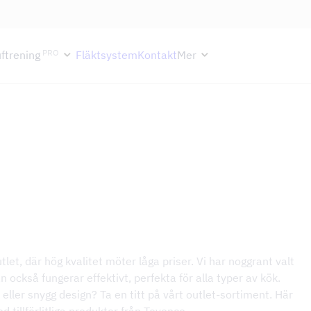
ektion håller semesterstängt under vecka 29–31. Storköksverksamhete
PRO
ftrening
Fläktsystem
Kontakt
Mer
let, där hög kvalitet möter låga priser. Vi har noggrant valt
n också fungerar effektivt, perfekta för alla typer av kök.
eller snygg design? Ta en titt på vårt outlet-sortiment. Här