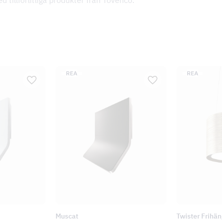
ed tillförlitliga produkter från Tovenco.
PRODUKTER PÅ REA
PRODUKTER PÅ REA
REA
REA
Muscat
Twister Frihä