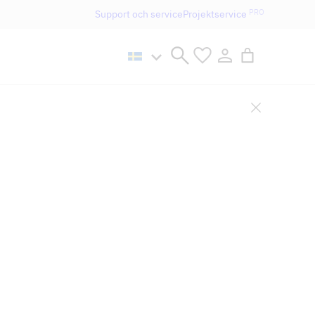
PRO
Support och service
Projektservice
n håller öppet som vanligt.