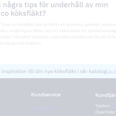
i några tips för underhåll av min
co köksfläkt?
n Tovenco köksfläkt ska fortsätta att prestera optimalt, reko
nden rengöring av filtren och att säkerställa att ventilationsvä
hinder. Följ alltid Tovencos underhållsinstruktioner för att förl
 livslängd och funktion.
 inspiration till din nya köksfläkt i vår katalog
Läs k
Kundservice
Kundtjä
Telefon:
0
Kontakta oss
Öppettide