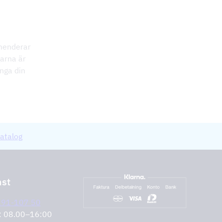
mmenderar
garna är
änga din
atalog
nst
291-107 50
r: 08.00–16:00