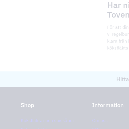
Har n
Toven
För att di
vi regelbu
klara från 
köksfläkts
Hitta
Shop
Information
Köksfläktar och spiskåpor
Om oss