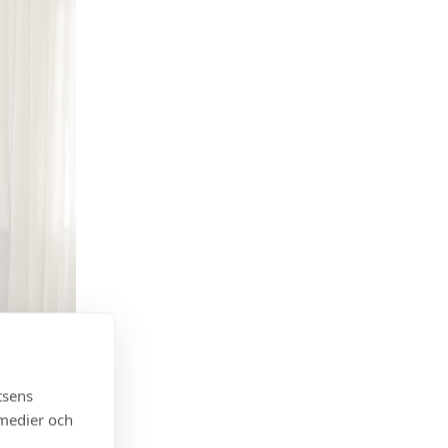
tsens
 medier och