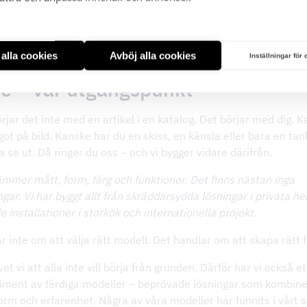
t alla cookies
Avböj alla cookies
Inställningar för
dé – vår utgångspunkt
rjar det inte med en artikel i en katalog. Det börjar med dig. 
got på bild. Kanske har du en skiss, en känsla eller bara en ta
a se ut. Då ringer du oss – och vi bygger vidare därifrån.
mmer mått, form, färg och funktioner. Det finns nästan inga
gar. Vi har byggt allt från skräddarsydda lösningar i privata hem
 installationer i storkök och internationella projekt.
r inte om att välja rätt modell. Det handlar om att skapa rätt f
et vi att alla inte vill börja från grunden. Därför har vi också e
timent av färdiga modeller – beprövade lösningar som kombine
form och erfarenhet. Några av våra modeller har funnits i vårt s