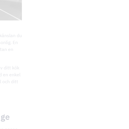
 känslan du
onlig. En
utan en
v ditt kök
d en enkel
l och ditt
ige