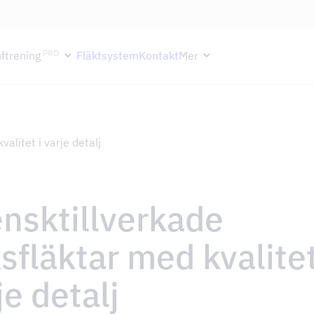
ektion håller semesterstängt under vecka 29–31. Storköksverksamhete
PRO
ftrening
Fläktsystem
Kontakt
Mer
alitet i varje detalj
nsktillverkade
sfläktar med kvalitet
je detalj