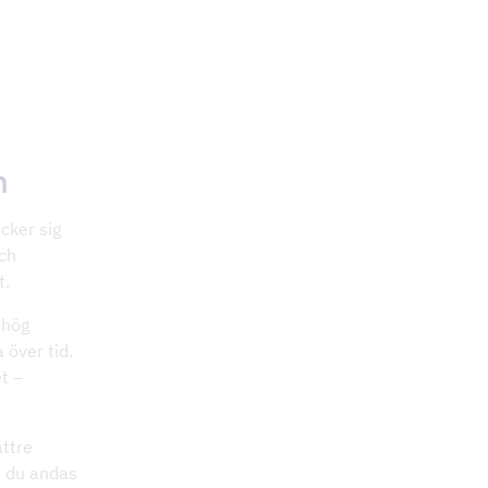
n
cker sig
och
t.
 hög
 över tid.
t –
ättre
n du andas