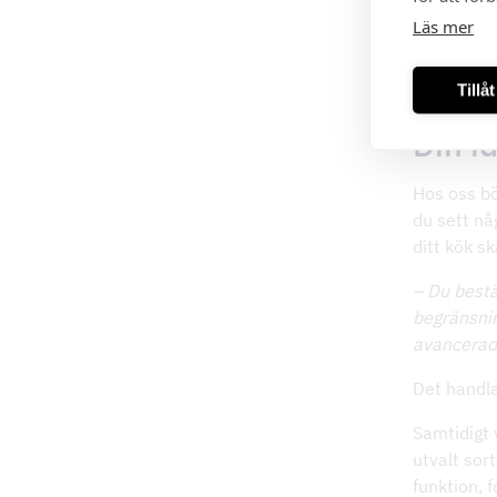
Läs mer
Tillå
Din i
Hos oss bö
du sett nå
ditt kök sk
–
Du bestä
begränsnin
avancerade
Det handla
Samtidigt v
utvalt sor
funktion, 