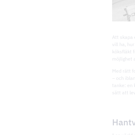
Att skapa 
vill ha, h
köksfläkt 
möjlighet 
Med rätt fo
– och ibla
tanke: en 
sätt att le
Hantv