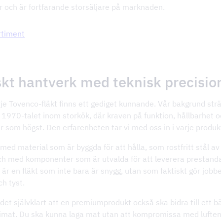
r och är fortfarande storsäljare på marknaden.
rtiment
kt hantverk med teknisk precisio
e Tovenco-fläkt finns ett gediget kunnande. Vår bakgrund strä
ill 1970-talet inom storkök, där kraven på funktion, hållbarhet 
r som högst. Den erfarenheten tar vi med oss in i varje produk
 med material som är byggda för att hålla, som rostfritt stål av
och med komponenter som är utvalda för att leverera prestanda
 är en fläkt som inte bara är snygg, utan som faktiskt gör jobbe
ch tyst.
 det självklart att en premiumprodukt också ska bidra till ett b
imat. Du ska kunna laga mat utan att kompromissa med lufte