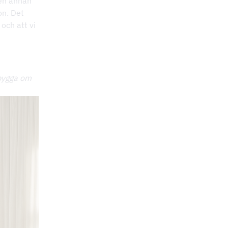
 en annan
on. Det
 och att vi
 bygga om