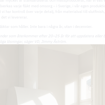
 där mycket är standardiserat och massproducerat, har vi valt
illverkas varje fläkt med omsorg – i Sverige, i vår egen produkti
 vi har kontroll över varje detalj, från materialval till slutfinish,
 det vi levererar.
läktar som håller. Inte bara i några år, utan i decennier.
under som återkommer efter 20–25 år för att uppdatera eller
tliga lösningar, säger VD, Jimmy Åström.