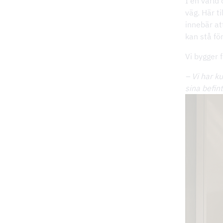
I en värld
väg. Här t
innebär att
kan stå för
Vi bygger f
– Vi har k
sina befin