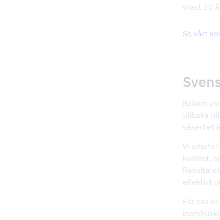
snart 30 å
Se vårt so
Svens
Bakom varj
tillbaka t
säkerhet ä
Vi arbetar
kvalitet, 
Resultatet
effektivt o
För oss är
inomhuskl