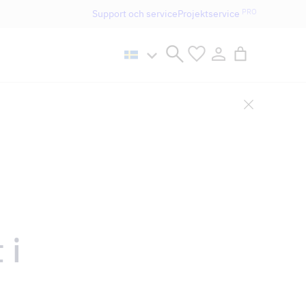
PRO
Support och service
Projektservice
n håller öppet som vanligt.
 i