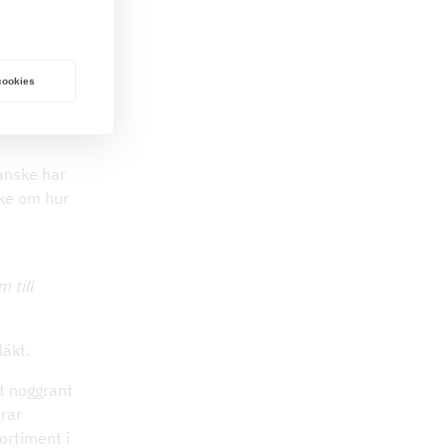
 cookies
Kanske har
nke om hur
 till
läkt.
tt noggrant
rar
ortiment i