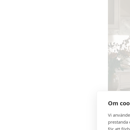
Om coo
Vi använde
prestanda o
för att för