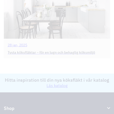
28 jan, 2025
Tysta köksfläktar – för en lugn och behaglig köksmiljö
Hitta inspiration till din nya köksfläkt i vår katalog
Läs katalog
Shop