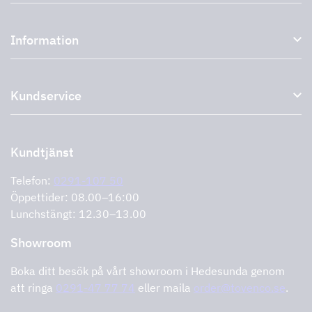
Köksfläktar och spiskåpor
Information
Externa fläktar
Plasmafilter
Om oss
Tillbehör till köksfläktar
Kundservice
Miljö
Outlet
Support och service
Storköksprodukter
PRO
Kontakta oss
Återförsäljare
Retur av produkt
Kundtjänst
Cookies
Felanmälan
Integritetspolicy
Telefon:
0291-107 50
Support och service
Öppettider: 08.00–16:00
Lunchstängt: 12.30–13.00
Showroom
Boka ditt besök på vårt showroom i Hedesunda genom
att ringa
0291-47 77 74
eller maila
order@tovenco.se
.