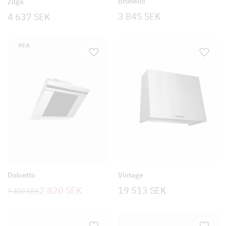
Brunello
Zilga
3 845
SEK
4 637
SEK
PRODUKTER PÅ REA
REA
Dolcetto
Vintage
Det
Det
2 820
SEK
19 513
SEK
9 400
SEK
ursprungliga
nuvarande
priset
priset