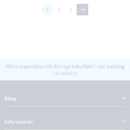
1
2
3
Hitta inspiration till din nya köksfläkt i vår katalog
Läs katalog
Shop
Köksfläktar och spiskåpor
Information
Externa fläktar
Plasmafilter