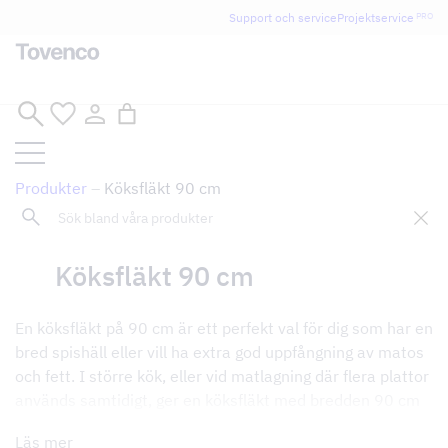
Glad Sommar! Tovencos bostadssektion håller
Support och service
Projektservice
PRO
semesterstängt under vecka 29–31. Storköksverksamheten
håller öppet som vanligt.
Hoppa
till
innehåll
Produkter
–
Köksfläkt 90 cm
Sök
Tillbaka till butik
Köksfläkt 90 cm
En köksfläkt på 90 cm är ett perfekt val för dig som har en
bred spishäll eller vill ha extra god uppfångning av matos
och fett. I större kök, eller vid matlagning där flera plattor
används samtidigt, ger en köksfläkt med bredden 90 cm
den yttäckning som krävs för att hålla luften ren och
Läs mer