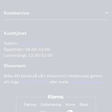
Om oss
Tillbehör till köksfläktar
Kundservice
Miljö
Outlet
Support och service
Storköksprodukter
PRO
Kontakta oss
Återförsäljare
Retur av produkt
Kundtjänst
Cookies
Felanmälan
Integritetspolicy
Telefon:
0291-107 50
Support och service
Öppettider: 08.00–16:00
Lunchstängt: 12.30–13.00
Showroom
Boka ditt besök på vårt showroom i Hedesunda genom
att ringa
0291-47 77 74
eller maila
order@tovenco.se
.