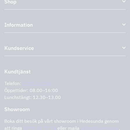
Shop
Köksfläktar och spiskåpor
Information
Externa fläktar
Plasmafilter
Om oss
Tillbehör till köksfläktar
Kundservice
Miljö
Outlet
Support och service
Storköksprodukter
PRO
Kontakta oss
Återförsäljare
Retur av produkt
Kundtjänst
Cookies
Felanmälan
Integritetspolicy
Telefon:
0291-107 50
Support och service
Öppettider: 08.00–16:00
Lunchstängt: 12.30–13.00
Showroom
Boka ditt besök på vårt showroom i Hedesunda genom
att ringa
0291-47 77 74
eller maila
order@tovenco.se
.