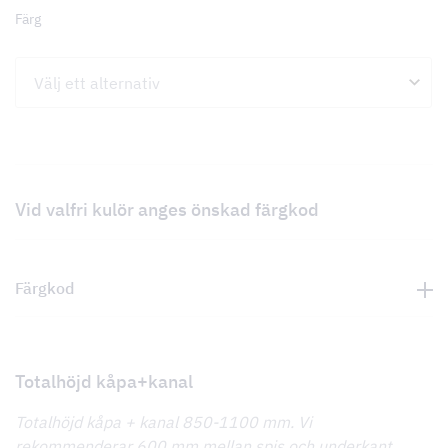
Färg
Vid valfri kulör anges önskad färgkod
Färgkod
Totalhöjd kåpa+kanal
Totalhöjd kåpa + kanal 850-1100 mm. Vi
rekommenderar 600 mm mellan spis och underkant