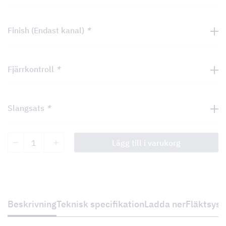
Finish (Endast kanal)
*
Fjärrkontroll
*
Slangsats
*
Chicago
Lägg till i varukorg
mängd
Beskrivning
Teknisk specifikation
Ladda ner
Fläktsys