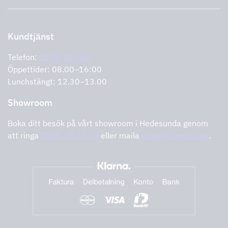
Support och service
Storköksprodukter
PRO
Kontakta oss
Återförsäljare
Retur av produkt
Kundtjänst
Cookies
Felanmälan
Integritetspolicy
Telefon:
0291-107 50
Support och service
Öppettider: 08.00–16:00
Lunchstängt: 12.30–13.00
Showroom
Boka ditt besök på vårt showroom i Hedesunda genom
att ringa
0291-47 77 74
eller maila
order@tovenco.se
.