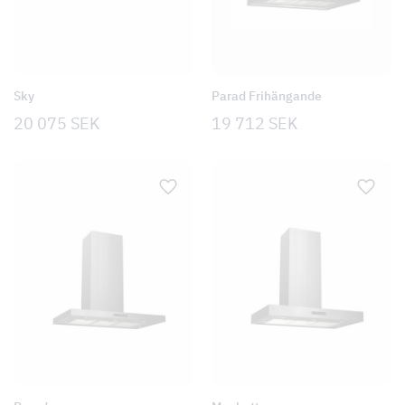
Sky
Parad Frihängande
20 075
SEK
19 712
SEK