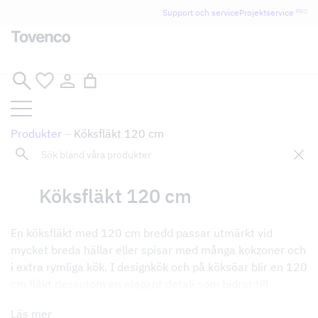
Glad Sommar! Tovencos bostadssektion håller
Support och service
Projektservice
PRO
semesterstängt under vecka 29–31. Storköksverksamheten
håller öppet som vanligt.
Hoppa
till
innehåll
Produkter
–
Köksfläkt 120 cm
Sök
Tillbaka till butik
Köksfläkt 120 cm
En köksfläkt med 120 cm bredd passar utmärkt vid
mycket breda hällar eller spisar med många kokzoner och
i extra rymliga kök. I designkök och på köksöar blir en 120
cm fläkt dessutom en elegant detalj som bidrar till
inredningen samtidigt som den effektivt fångar upp
Läs mer