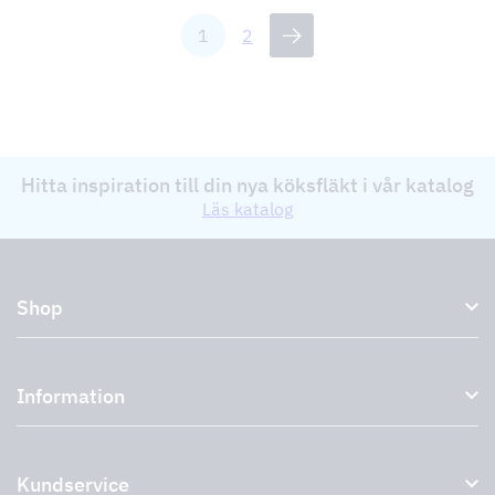
1
2
Hitta inspiration till din nya köksfläkt i vår katalog
Läs katalog
Shop
Köksfläktar och spiskåpor
Information
Externa fläktar
Plasmafilter
Om oss
Tillbehör till köksfläktar
Kundservice
Miljö
Outlet