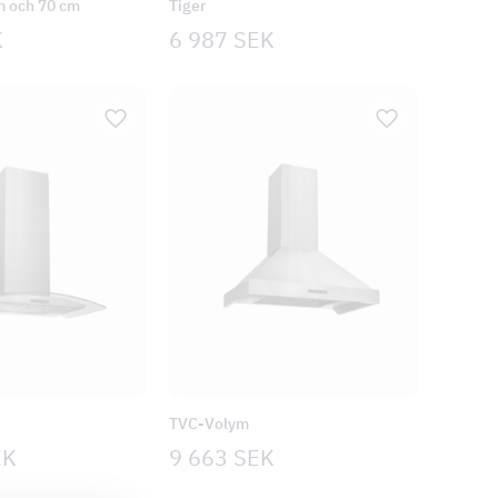
m och 70 cm
Tiger
K
6 987
SEK
TVC-Volym
EK
9 663
SEK