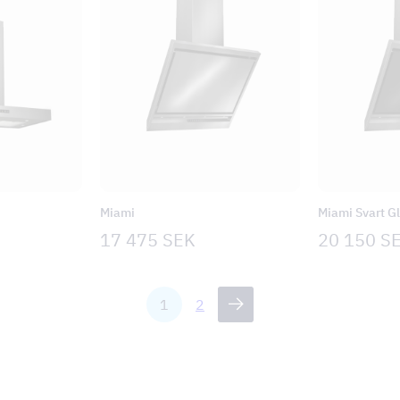
Miami
Miami Svart G
17 475
SEK
20 150
S
1
2