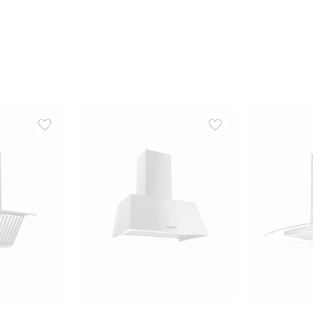
llen vid bredare hällar, vilket ger ett snyggt och