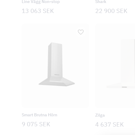
Line Vägg Non-stop
Shark
13 063
SEK
22 900
SEK
Smart Brutna Hörn
Zilga
9 075
SEK
4 637
SEK