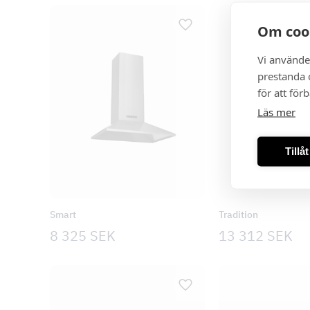
Om coo
Vi använde
prestanda o
för att för
Läs mer
Tillå
Smart
Tradition
8 325
SEK
13 312
SEK