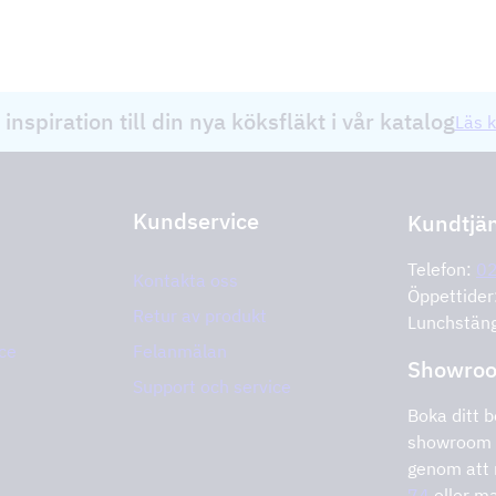
 inspiration till din nya köksfläkt i vår katalog
Läs k
Kundservice
Kundtjä
Telefon:
0
Kontakta oss
Öppettide
Retur av produkt
Lunchstän
ce
Felanmälan
Showro
Support och service
Boka ditt b
showroom 
genom att 
74
eller ma