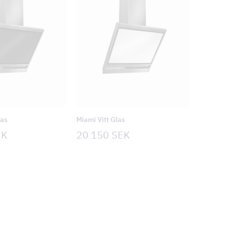
las
Miami Vitt Glas
EK
20 150
SEK