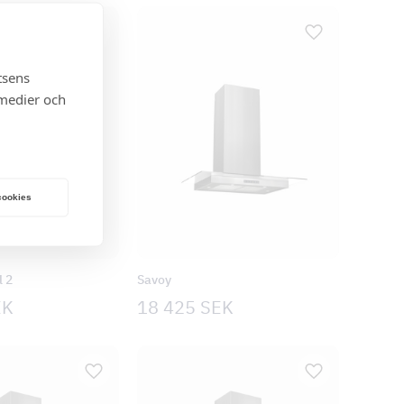
tsens
 medier och
 cookies
l 2
Savoy
EK
18 425
SEK