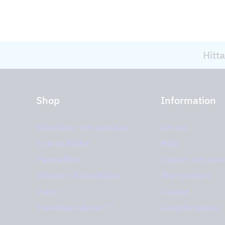
Hitta
Shop
Information
Köksfläktar och spiskåpor
Om oss
Externa fläktar
Miljö
Plasmafilter
Support och servi
Tillbehör till köksfläktar
Återförsäljare
Outlet
Cookies
PRO
Storköksprodukter
Integritetspolicy