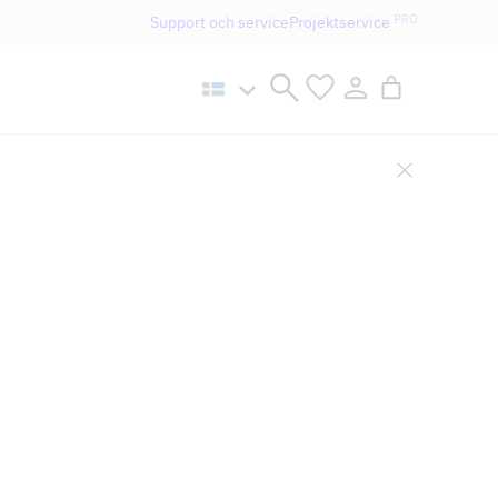
PRO
Support och service
Projektservice
n håller öppet som vanligt.