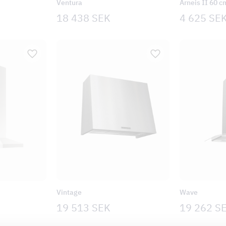
Ventura
Arneis II 60 c
18 438
SEK
4 625
SE
Vintage
Wave
19 513
SEK
19 262
S