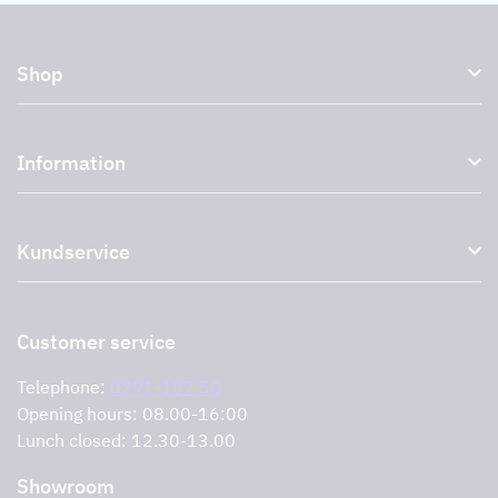
Shop
Kitchen hoods and cooker hoods
Information
External ventilation fans
Plasma filter
About us
Accessories for range hoods
Kundservice
Environment
Outlet
Support and services
Storköksprodukter
PRO
Contact us
Retailers
Return of product
Customer service
Cookies
Error reporting
Privacy policy
Telephone:
0291-107 50
Support and services
Opening hours: 08.00-16:00
Lunch closed: 12.30-13.00
Showroom