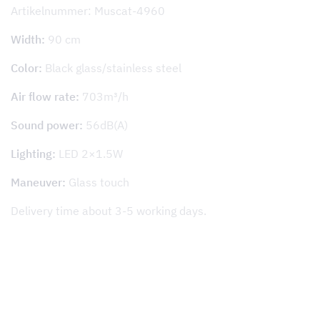
Artikelnummer: Muscat-4960
Width:
90 cm
Color:
Black glass/stainless steel
Air flow rate:
703m³/h
Sound power:
56dB(A)
Lighting:
LED 2×1.5W
Maneuver:
Glass touch
Delivery time about 3-5 working days.