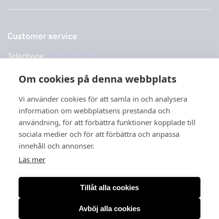
Support and services
Storköksprodukter
PRO
Contact us
Retailers
Return of product
Customer service
Cookies
Error reporting
Privacy policy
Telephone:
0291-107 50
Support and services
Opening hours: 08.00-16:00
Om cookies på denna webbplats
Lunch closed: 12.30-13.00
Showroom
Vi använder cookies för att samla in och analysera
information om webbplatsens prestanda och
Book your visit to our showroom in Hedesunda by calling
användning, för att förbättra funktioner kopplade till
0291-47 77
sociala medier och för att förbättra och anpassa
74
or email
order@tovenco.se.
innehåll och annonser.
Läs mer
Tillåt alla cookies
Avböj alla cookies