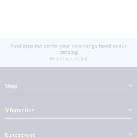
Find inspiration for your new range hood in our
catalog
Read the catalog
Shop
Kitchen hoods and cooker hoods
Information
External ventilation fans
Plasma filter
About us
Accessories for range hoods
Kundservice
Environment
Outlet