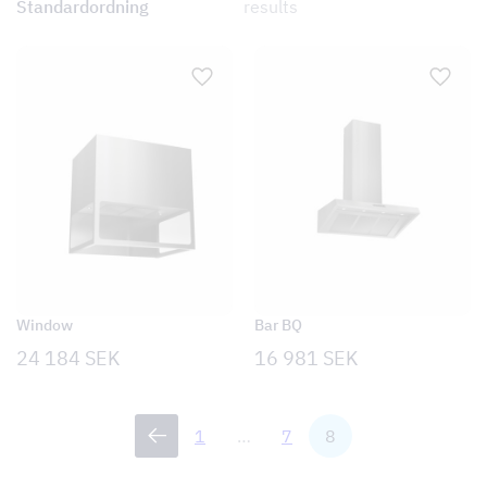
results
Window
Bar BQ
24 184
SEK
16 981
SEK
1
…
7
8