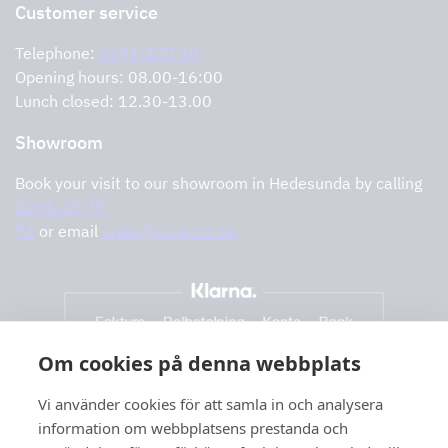
Return of product
Customer service
Cookies
Error reporting
Privacy policy
Telephone:
0291-107 50
Support and services
Opening hours: 08.00-16:00
Lunch closed: 12.30-13.00
Showroom
Book your visit to our showroom in Hedesunda by calling
0291-47 77
74
or email
order@tovenco.se.
Om cookies på denna webbplats
Vi använder cookies för att samla in och analysera
information om webbplatsens prestanda och