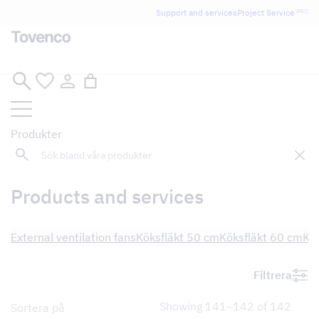
Glad Sommar! Tovencos bostadssektion håller
Support and services
Project Service
PRO
semesterstängt under vecka 29–31. Storköksverksamheten
håller öppet som vanligt.
Skip
to
content
Produkter
Sök
Products and services
External ventilation fans
Köksfläkt 50 cm
Köksfläkt 60 cm
Kö
Filtrera
Showing 141–142 of 142
Sortera på