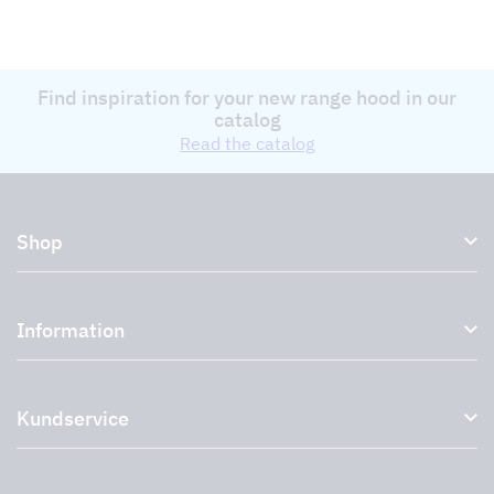
Find inspiration for your new range hood in our
catalog
Read the catalog
Shop
Kitchen hoods and cooker hoods
Information
External ventilation fans
Plasma filter
About us
Accessories for range hoods
Kundservice
Environment
Outlet
Support and services
Storköksprodukter
PRO
Contact us
Retailers