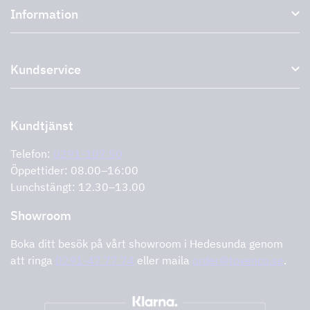
Information
Externa fläktar
Plasmafilter
Om oss
Tillbehör till köksfläktar
Kundservice
Miljö
Outlet
Support och service
Storköksprodukter
PRO
Kontakta oss
Återförsäljare
Retur av produkt
Kundtjänst
Cookies
Felanmälan
Integritetspolicy
Telefon:
0291-107 50
Support och service
Öppettider: 08.00–16:00
Lunchstängt: 12.30–13.00
Showroom
Boka ditt besök på vårt showroom i Hedesunda genom
att ringa
0291-47 77 74
eller maila
order@tovenco.se
.