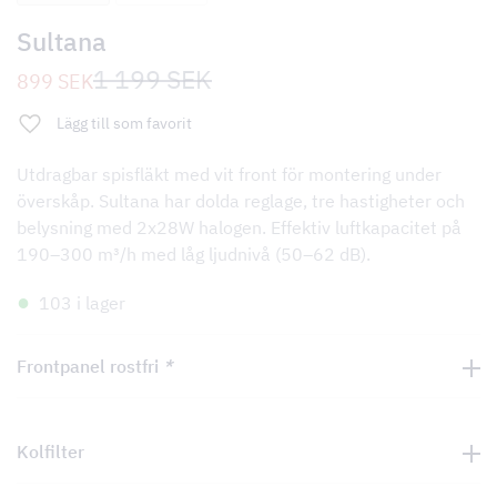
Sultana
Det
Det
1 199
SEK
899
SEK
ursprungliga
nuvarande
priset
priset
Lägg till som favorit
var:
är:
1
899 SEK.
199 SEK.
Utdragbar spisfläkt med vit front för montering under
överskåp. Sultana har dolda reglage, tre hastigheter och
belysning med 2x28W halogen. Effektiv luftkapacitet på
190–300 m³/h med låg ljudnivå (50–62 dB).
103 i lager
Frontpanel rostfri
*
Kolfilter