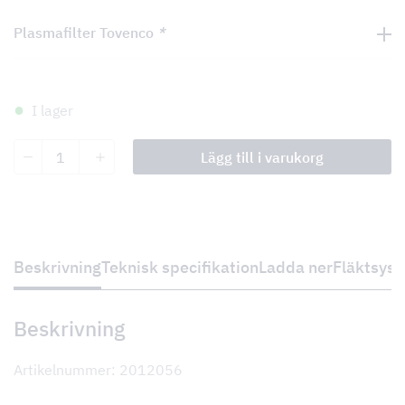
Plasmafilter Tovenco
*
I lager
Sultana
Lägg till i varukorg
mängd
Beskrivning
Teknisk specifikation
Ladda ner
Fläktsys
Beskrivning
Artikelnummer: 2012056