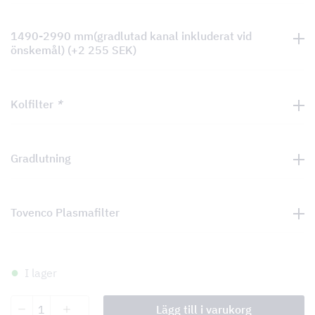
1490-2990 mm(gradlutad kanal inkluderat vid
önskemål)
(+
2 255
SEK
)
Kolfilter
*
Gradlutning
Tovenco Plasmafilter
I lager
Cortese
Lägg till i varukorg
mängd