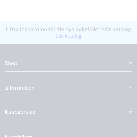
Hitta inspiration till din nya köksfläkt i vår katalog
Läs katalog
Shop
Köksfläktar och spiskåpor
Information
Externa fläktar
Plasmafilter
Om oss
Tillbehör till köksfläktar
Kundservice
Miljö
Outlet
Support och service
Storköksprodukter
PRO
Kontakta oss
Återförsäljare
Retur av produkt
Kundtjänst