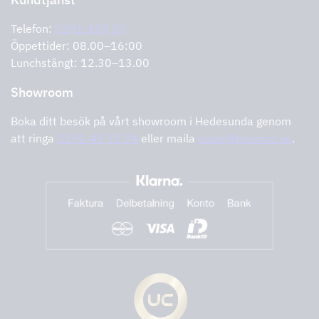
Cookies
Felanmälan
Integritetspolicy
Telefon:
0291-107 50
Support och service
Öppettider: 08.00–16:00
Lunchstängt: 12.30–13.00
Showroom
Boka ditt besök på vårt showroom i Hedesunda genom
att ringa
0291-47 77 74
eller maila
order@tovenco.se
.