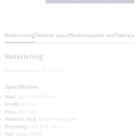
Beskrivning
Teknisk specifikation
Ladda ner
Fläktsys
Beskrivning
Artikelnummer: 2012029
Specifikation
Höjd:
102,9-113,8 cm
Bredd:
80 cm
Djup:
41,5 cm
Material, färg:
Rostfri/svart glas
Belysning:
LED 2×1,5w
Typ:
Vägg modell