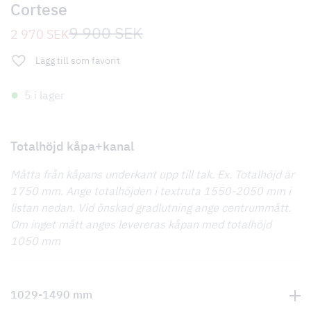
Cortese
Det
Det
9 900
SEK
2 970
SEK
ursprungliga
nuvarande
priset
priset
Lägg till som favorit
var:
är:
9
2
900 SEK.
970 SEK.
5 i lager
Totalhöjd kåpa+kanal
Måtta från kåpans underkant upp till tak. Ex. Totalhöjd är
1750 mm. Ange totalhöjden i textruta 1550-2050 mm i
listan nedan. Vid önskad gradlutning ange centrummått.
Om inget mått anges levereras kåpan med totalhöjd
1050 mm
1029-1490 mm