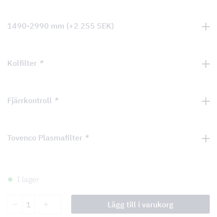
1490-2990 mm
(+
2 255
SEK
)
Kolfilter
*
Fjärrkontroll
*
Tovenco Plasmafilter
*
I lager
Dolcetto
Lägg till i varukorg
mängd