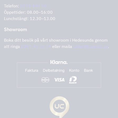
Felanmälan
Integritetspolicy
Telefon:
0291-107 50
Support och service
Öppettider: 08.00–16:00
Lunchstängt: 12.30–13.00
Showroom
Boka ditt besök på vårt showroom i Hedesunda genom
att ringa
0291-47 77 74
eller maila
order@tovenco.se
.