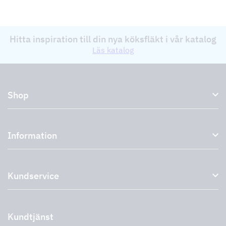
Hitta inspiration till din nya köksfläkt i vår katalog
Läs katalog
Shop
Köksfläktar och spiskåpor
Information
Externa fläktar
Plasmafilter
Om oss
Tillbehör till köksfläktar
Kundservice
Miljö
Outlet
Support och service
Storköksprodukter
PRO
Kontakta oss
Återförsäljare
Retur av produkt
Kundtjänst
Cookies