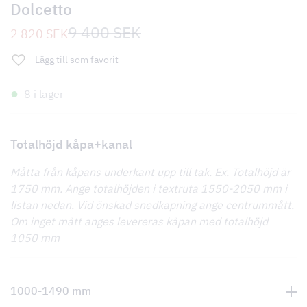
Dolcetto
Det
Det
9 400
SEK
2 820
SEK
ursprungliga
nuvarande
priset
priset
Lägg till som favorit
var:
är:
9
2
400 SEK.
820 SEK.
8 i lager
Totalhöjd kåpa+kanal
Måtta från kåpans underkant upp till tak. Ex. Totalhöjd är
1750 mm. Ange totalhöjden i textruta 1550-2050 mm i
listan nedan. Vid önskad snedkapning ange centrummått.
Om inget mått anges levereras kåpan med totalhöjd
1050 mm
1000-1490 mm