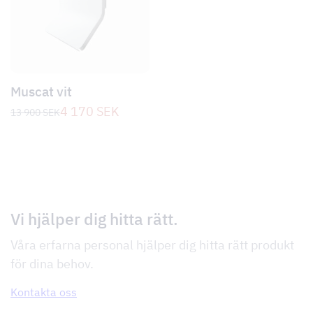
Muscat vit
Det
Det
4 170
SEK
13 900
SEK
ursprungliga
nuvarande
priset
priset
var:
är:
13
4
900 SEK.
170 SEK.
Vi hjälper dig hitta rätt.
Våra erfarna personal hjälper dig hitta rätt produkt
för dina behov.
Kontakta oss