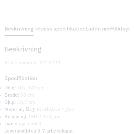
Beskrivning
Teknisk specifikation
Ladda ner
Fläktsys
Beskrivning
Artikelnummer: 2012008
Specifikation
Höjd:
102-149 cm
Bredd:
90 cm
Djup:
38,7 cm
Material, färg:
Rostfri/svart glas
Belysning:
LED 2-3×1,5w
Typ:
Vägg modell
Leveranstid ca 3-7 arbetsdagar.