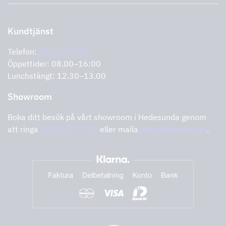
Support och service
Storköksprodukter
PRO
Kontakta oss
Återförsäljare
Retur av produkt
Kundtjänst
Cookies
Felanmälan
Integritetspolicy
Telefon:
0291-107 50
Support och service
Öppettider: 08.00–16:00
Lunchstängt: 12.30–13.00
Showroom
Boka ditt besök på vårt showroom i Hedesunda genom
att ringa
0291-47 77 74
eller maila
order@tovenco.se
.