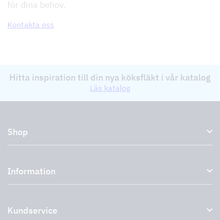
för dina behov.
Kontakta oss
Hitta inspiration till din nya köksfläkt i vår katalog
Läs katalog
Shop
Köksfläktar och spiskåpor
Information
Externa fläktar
Plasmafilter
Om oss
Tillbehör till köksfläktar
Kundservice
Miljö
Outlet