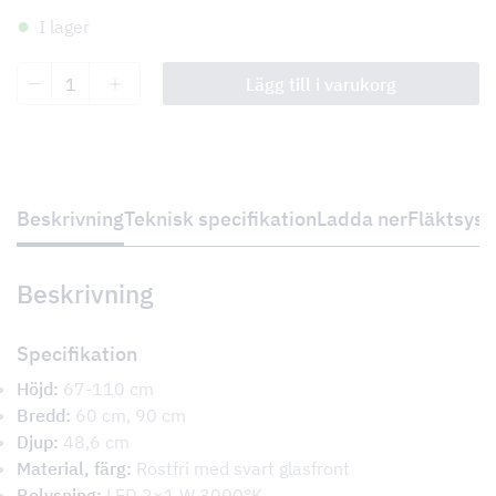
I lager
Barolo
Lägg till i varukorg
II
60
cm
och
90
cm
mängd
Beskrivning
Teknisk specifikation
Ladda ner
Fläktsys
Beskrivning
Specifikation
Höjd:
67-110 cm
Bredd:
60 cm, 90 cm
Djup:
48,6 cm
Material, färg:
Rostfri med svart glasfront
Belysning:
LED 2×1 W 3000°K