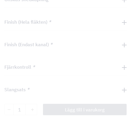
Finish (Hela fläkten)
*
Finish (Endast kanal)
*
Fjärrkontroll
*
Slangsats
*
Tradition
Lägg till i varukorg
Frihängande
mängd