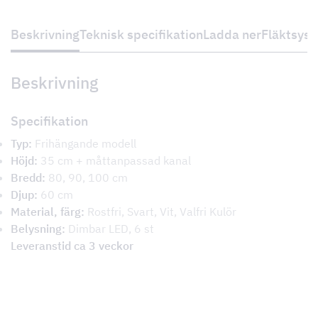
Beskrivning
Teknisk specifikation
Ladda ner
Fläktsys
Beskrivning
Specifikation
Typ:
Frihängande modell
Höjd:
35 cm + måttanpassad kanal
Bredd:
80, 90, 100 cm
Djup:
60 cm
Material, färg:
Rostfri, Svart, Vit, Valfri Kulör
Belysning:
Dimbar LED, 6 st
Leveranstid ca 3 veckor