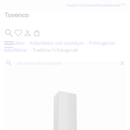
Support och service
Projektservice
PRO
Hoppa
till
Produkter
–
Köksfläktar och spiskåpor
–
Frihängande
innehåll
köksfläktar
–
Tradition Frihängande
Sök