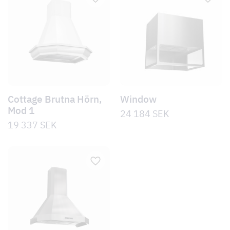
Cottage Brutna Hörn,
Window
Mod 1
24 184
SEK
19 337
SEK