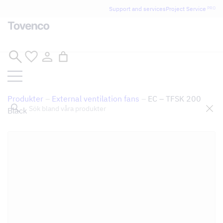
Glad Sommar! Tovencos bostadssektion håller
Support and services
Project Service
PRO
semesterstängt under vecka 29–31. Storköksverksamheten
håller öppet som vanligt.
Skip
to
content
Produkter
–
External ventilation fans
–
EC – TFSK 200
Sök
Black