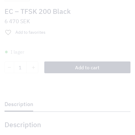
EC – TFSK 200 Black
6 470
SEK
Add to favorites
I lager
EC
Add to cart
–
TFSK
200
Black
quantity
Description
Description