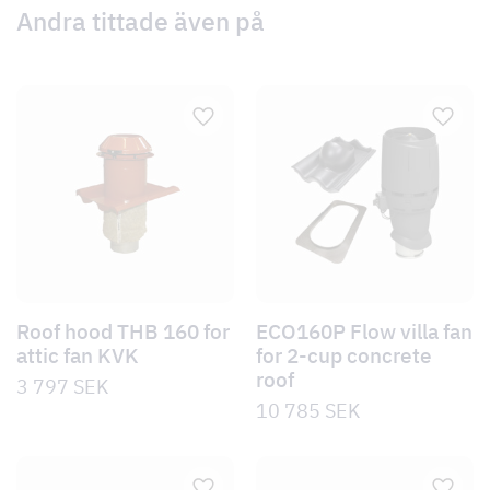
Andra tittade även på
Roof hood THB 160 for
ECO160P Flow villa fan
attic fan KVK
for 2-cup concrete
roof
3 797
SEK
10 785
SEK