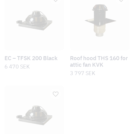
EC – TFSK 200 Black
Roof hood THS 160 for
attic fan KVK
6 470
SEK
3 797
SEK