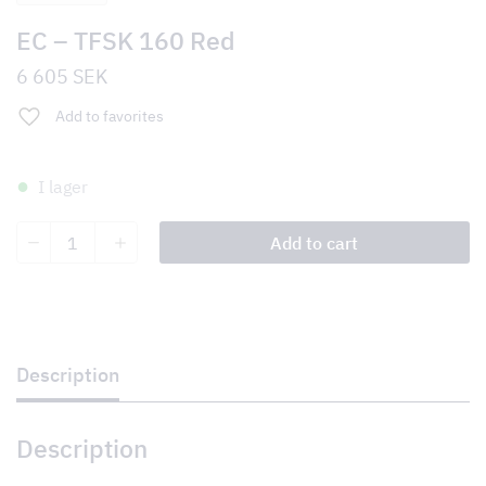
EC – TFSK 160 Red
6 605
SEK
Add to favorites
I lager
EC
Add to cart
–
TFSK
160
Red
quantity
Description
Description