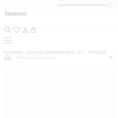
Glad Sommar! Tovencos bostadssektion håller
Support and services
Project Service
PRO
semesterstängt under vecka 29–31. Storköksverksamheten
håller öppet som vanligt.
Skip
to
content
Produkter
–
External ventilation fans
–
EC – TFSK 160
Sök
Red