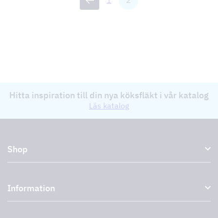
1
2
Hitta inspiration till din nya köksfläkt i vår katalog
Läs katalog
Shop
Köksfläktar och spiskåpor
Information
Externa fläktar
Plasmafilter
Om oss
Tillbehör till köksfläktar