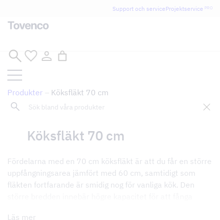
Glad Sommar! Tovencos bostadssektion håller
Support och service
Projektservice
PRO
semesterstängt under vecka 29–31. Storköksverksamheten
håller öppet som vanligt.
Hoppa
till
innehåll
Produkter
–
Köksfläkt 70 cm
Sök
Tillbaka till butik
Köksfläkt 70 cm
Fördelarna med en 70 cm köksfläkt är att du får en större
uppfångningsarea jämfört med 60 cm, samtidigt som
fläkten fortfarande är smidig nog för vanliga kök. Den
större bredden innebär högre kapacitet för att fånga
matos och fettstänk, och fläkten ser mer balanserad ut
Läs mer