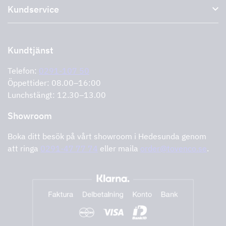
Kundservice
Miljö
Outlet
Support och service
Storköksprodukter
PRO
Kontakta oss
Återförsäljare
Retur av produkt
Kundtjänst
Cookies
Felanmälan
Integritetspolicy
Telefon:
0291-107 50
Support och service
Öppettider: 08.00–16:00
Lunchstängt: 12.30–13.00
Showroom
Boka ditt besök på vårt showroom i Hedesunda genom
att ringa
0291-47 77 74
eller maila
order@tovenco.se
.