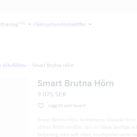
ektion håller semesterstängt under vecka 29–31. Storköksverksamhete
PRO
ftrening
Fläktsystem
Kontakt
Mer
 köksfläktar
–
Smart Brutna Hörn
Smart Brutna Hörn
9 075
SEK
Lägg till som favorit
Smart Brutna Hörn kombinerar klassisk form
stilren finish smälter den in i både lantliga
belysning med soft start, touchpanel samt ma