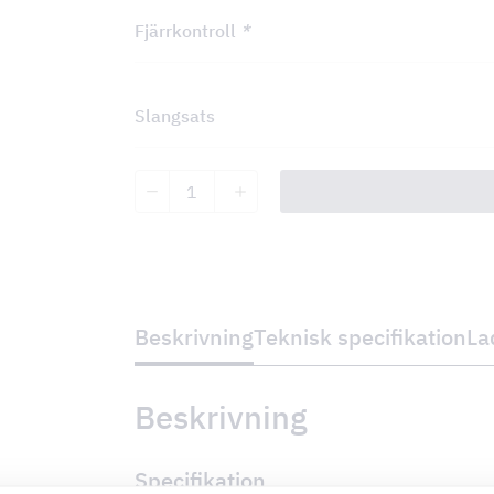
Fjärrkontroll
*
Slangsats
Smart
Brutna
Hörn
mängd
Beskrivning
Teknisk specifikation
La
Beskrivning
Specifikation