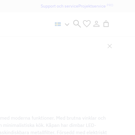
PRO
Support och service
Projektservice
n håller öppet som vanligt.
 med moderna funktioner. Med brutna vinklar och
 och minimalistiska kök. Kåpan har dimbar LED-
skindiskbara metallfilter. Försedd med elektriskt