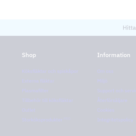
Hitta
Shop
Information
Köksfläktar och spiskåpor
Om oss
Externa fläktar
Miljö
Plasmafilter
Support och servi
Tillbehör till köksfläktar
Återförsäljare
Outlet
Cookies
PRO
Storköksprodukter
Integritetspolicy