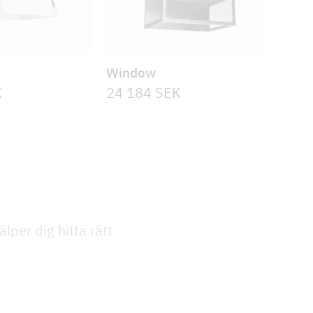
Window
K
24 184
SEK
lper dig hitta rätt