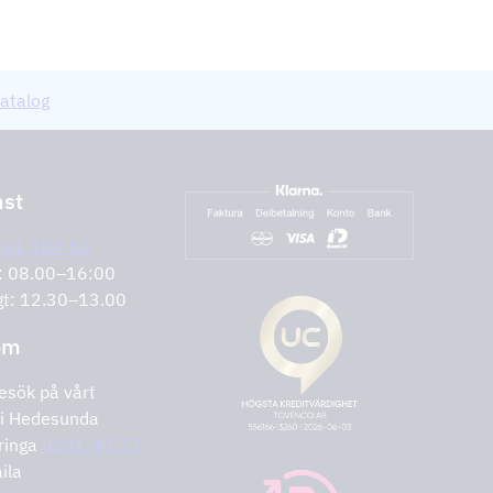
atalog
nst
291-107 50
r: 08.00–16:00
gt: 12.30–13.00
om
esök på vårt
i Hedesunda
ringa
0291-47 77
ila