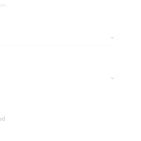
kar.
od