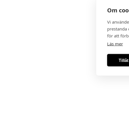
Om coo
Vi använde
prestanda o
för att för
Läs mer
Tillå