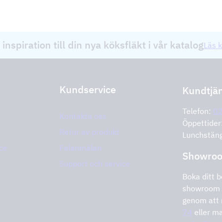
 inspiration till din nya köksfläkt i vår katalog
Läs k
Kundservice
Kundtjä
Telefon:
0
Kontakta oss
Öppettide
Retur av produkt
Lunchstän
ce
Felanmälan
Showro
Support och service
Boka ditt b
showroom 
genom att 
74
eller ma