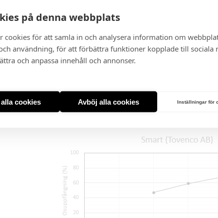
Typ:
Väggmodell
kies på denna webbplats
Höjd:
90-110 cm
Bredd:
50, 60, 70 cm
r cookies för att samla in och analysera information om webbpla
Djup:
50 cm
ch användning, för att förbättra funktioner kopplade till sociala
Material, färg:
Rostfri, Svart, Vit, Valfri kulör
bättra och anpassa innehåll och annonser.
Belysning:
Dimbar LED, 2 st
Leveranstid ca 3 veckor
Denna kåpa är bedömd av: Sunda Hus och 
t alla cookies
Avböj alla cookies
Inställningar för
Denna kåpa är testad hos: RISE