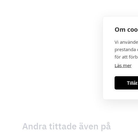
Om coo
Vi använde
prestanda o
för att för
Läs mer
Tillå
Andra tittade även på