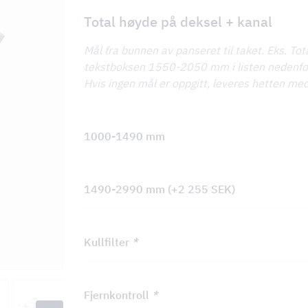
Total høyde på deksel + kanal
Mål fra bunnen av panseret til taket. Eks. To
tekstboksen 1550-2050 mm i listen nedenfor. 
Hvis ingen mål er oppgitt, leveres hetten m
KV
1000-1490 mm
nger
1490-2990 mm
(+
2 255
SEK
)
Kullfilter
*
Fjernkontroll
*