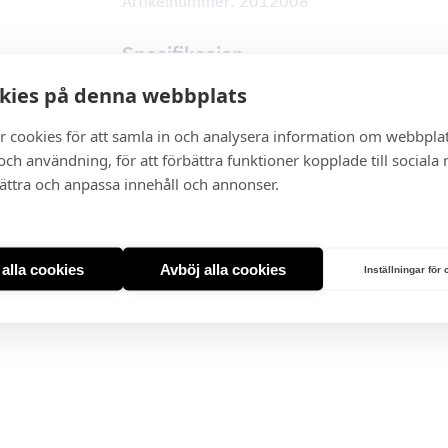
Artikelnummer: 2012008
Spesifikasjon
Høyde:
102-149 cm
kies på denna webbplats
Bredde:
90 cm
Dybde:
38,7 cm
r cookies för att samla in och analysera information om webbpla
Materiale, farge:
Rustfritt stål/svart glass
ch användning, för att förbättra funktioner kopplade till sociala
Belysning:
LED 2-3×1,5w
bättra och anpassa innehåll och annonser.
Type:
Veggmodell
Leveringstid ca. 3-7 virkedager.
t alla cookies
Avböj alla cookies
Inställningar för