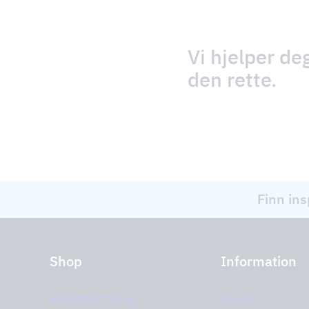
Vi hjelper de
den rette.
Finn ins
Shop
Information
Kjøkkenhetter og
Om oss