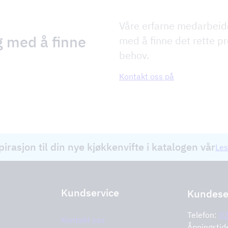
Våre erfarne medarbeid
g med å finne
med å finne det rette pr
behov.
Kontakt oss på
pirasjon til din nye kjøkkenvifte i katalogen vår
Les
Kundservice
Kundese
Telefon:
0
Kontakt oss
Åpningstid