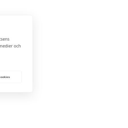
tsens
 medier och
 cookies