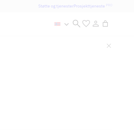
PRO
Støtte og tjenester
Prosjekttjeneste
n håller öppet som vanligt.