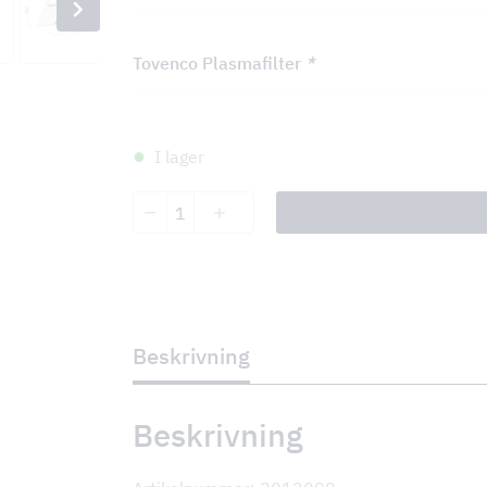
Tovenco Plasmafilter
*
I lager
Dolcetto
antall
Beskrivning
Beskrivning