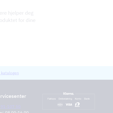
ere hjelper deg
oduktet for dine
 katalogen
rvicesenter
291-107 50
er: 08.00-16.00