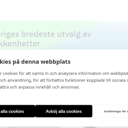
riges bredeste utvalg av
kkenhetter
ll en kjøkkenvifte som er skreddersydd for ditt kj
kies på denna webbplats
t utvalg
r cookies för att samla in och analysera information om webbpla
ch användning, för att förbättra funktioner kopplade till sociala
bättra och anpassa innehåll och annonser.
en
t alla cookies
Avböj alla cookies
Inställningar för