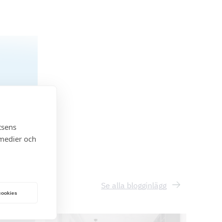
økken.
tsens
 medier och
Se alla blogginlägg
 cookies