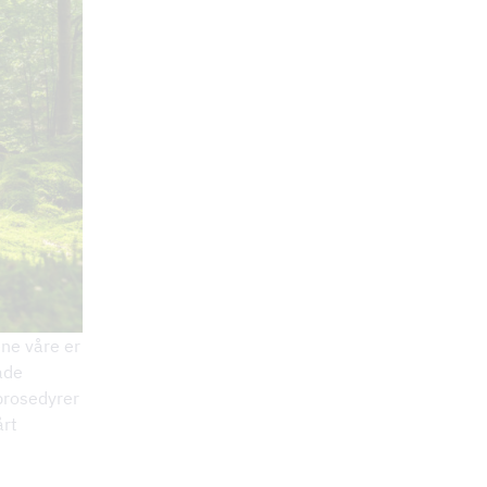
ene våre er
åde
 prosedyrer
årt