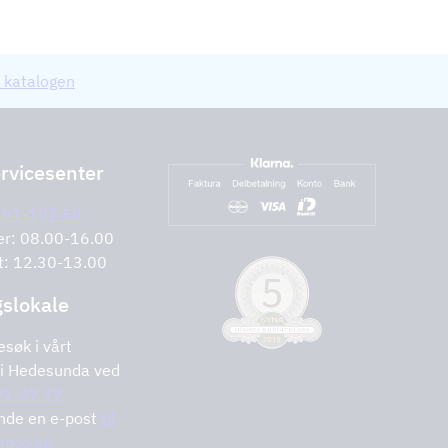
 katalogen
rvicesenter
291-107 50
er: 08.00-16.00
t: 12.30-13.00
gslokale
esøk i vårt
i Hedesunda ved
1-47 77
ende en e-post
til
nco.se.