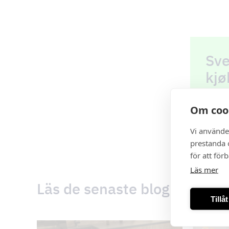
Sve
kjø
Besti
Om coo
Se vår
Vi använde
prestanda o
för att för
Läs mer
Läs de senaste blogginlägg
Tillå