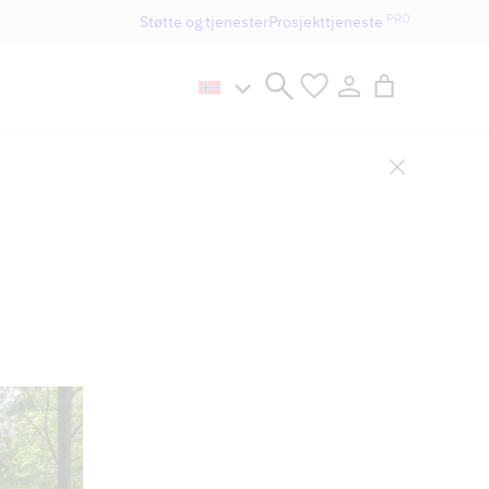
PRO
Støtte og tjenester
Prosjekttjeneste
n håller öppet som vanligt.