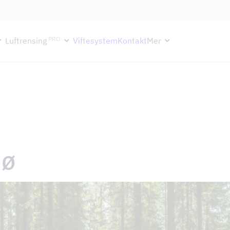
ektion håller semesterstängt under vecka 29–31. Storköksverksamhete
PRO
Luftrensing
Viftesystem
Kontakt
Mer
jø