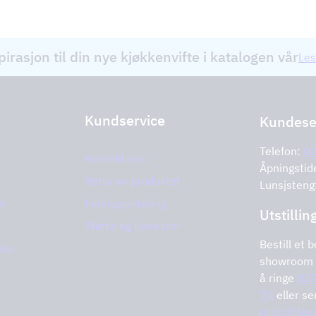
pirasjon til din nye kjøkkenvifte i katalogen vår
Les
Kundservice
Kundese
Telefon:
0
Kontakt oss
Åpningstid
Retur av produktet
Lunsjsteng
er
Feilrapportering
Utstillin
Støtte og tjenester
Bestill et b
ler
showroom 
å ringe
029
74
eller s
order@tove