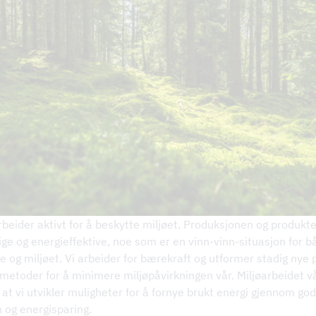
KV
nger
beider aktivt for å beskytte miljøet. Produksjonen og produkt
ige og energieffektive, noe som er en vinn-vinn-situasjon for b
e og miljøet. Vi arbeider for bærekraft og utformer stadig nye
metoder for å minimere miljøpåvirkningen vår. Miljøarbeidet v
at vi utvikler muligheter for å fornye brukt energi gjennom god
n og energisparing.