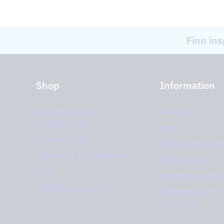
Finn ins
Shop
Information
Kjøkkenhetter og
Om oss
avtrekkshetter
Miljø
Eksterne vifter
Støtte og tjenest
Tilbehør til avtrekkshetter
Forhandlere
Uttak
Informasjonskaps
PRO
Storköksprodukter
Retningslinjer for
personvern