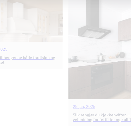
2025
 tilhenger av både tradisjon og
tet
28 jan, 2025
Slik rengjør du kjøkkenviften –
veiledning for fettfilter og kullfi