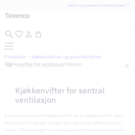
Glad Sommar! Tovencos bostadssektion håller
Støtte og tjenester
Prosjekttjeneste
PRO
semesterstängt under vecka 29–31. Storköksverksamheten
håller öppet som vanligt.
Hopp
til
innhold
Produkter
–
Kjøkkenhetter og avtrekkshetter
–
Sök
Kjøkkenvifter for sentral ventilasjon
Kjøkkenvifter for sentral
Tillbaka till butik
ventilasjon
En sentralventilert kjøkkenvifte er en kjøkkenvifte uten
motor, som i stedet bruker den sentrale viftemotoren i
huset. Plasseringen av ventilasjonsmotoren varierer fra