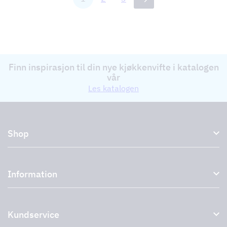
Finn inspirasjon til din nye kjøkkenvifte i katalogen
vår
Les katalogen
Shop
Kjøkkenhetter og avtrekkshetter
Information
Eksterne vifter
Tilbehør til avtrekkshetter
Om oss
Uttak
Kundservice
Miljø
Storköksprodukter
PRO