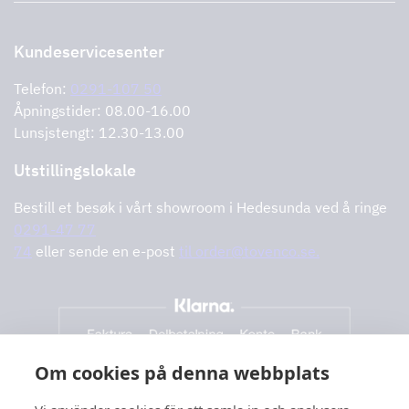
Støtte og tjenester
Kontakt oss
Forhandlere
Retur av produktet
Kundeservicesenter
Informasjonskapsler
Feilrapportering
Retningslinjer for personvern
Telefon:
0291-107 50
Støtte og tjenester
Åpningstider: 08.00-16.00
Lunsjstengt: 12.30-13.00
Utstillingslokale
Bestill et besøk i vårt showroom i Hedesunda ved å ringe
0291-47 77
74
eller sende en e-post
til order@tovenco.se.
Om cookies på denna webbplats