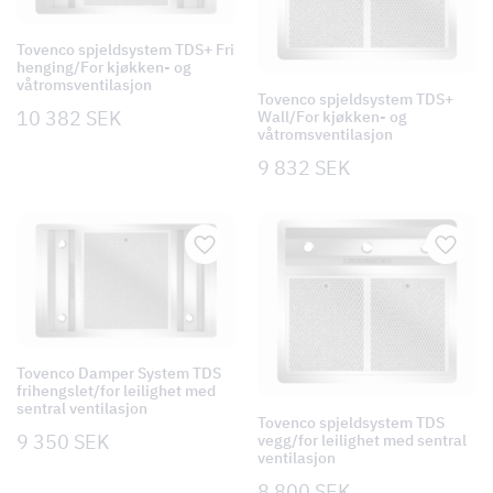
Tovenco spjeldsystem TDS+ Fri
henging/For kjøkken- og
våtromsventilasjon
Tovenco spjeldsystem TDS+
10 382
SEK
Wall/For kjøkken- og
våtromsventilasjon
9 832
SEK
Tovenco Damper System TDS
frihengslet/for leilighet med
sentral ventilasjon
Tovenco spjeldsystem TDS
9 350
SEK
vegg/for leilighet med sentral
ventilasjon
8 800
SEK