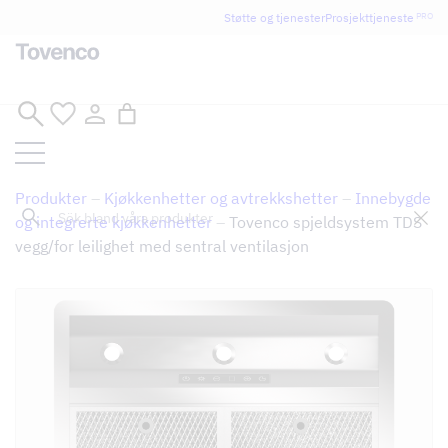
Glad Sommar! Tovencos bostadssektion håller
Støtte og tjenester
Prosjekttjeneste
PRO
semesterstängt under vecka 29–31. Storköksverksamheten
håller öppet som vanligt.
Hopp
til
innhold
Produkter
–
Kjøkkenhetter og avtrekkshetter
–
Innebygde
Sök
og integrerte kjøkkenhetter
–
Tovenco spjeldsystem TDS
vegg/for leilighet med sentral ventilasjon