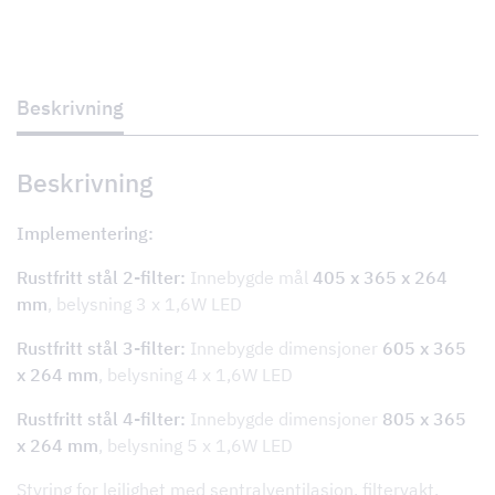
TDS
vegg/for
leilighet
med
sentral
ventilasjon
Beskrivning
antall
Beskrivning
Implementering:
Rustfritt stål 2-filter:
Innebygde mål
405 x 365 x 264
mm
, belysning 3 x 1,6W LED
Rustfritt stål 3-filter:
Innebygde dimensjoner
605 x 365
x 264 mm
, belysning 4 x 1,6W LED
Rustfritt stål 4-filter:
Innebygde dimensjoner
805 x 365
x 264 mm
, belysning 5 x 1,6W LED
Styring for leilighet med sentralventilasjon, filtervakt,