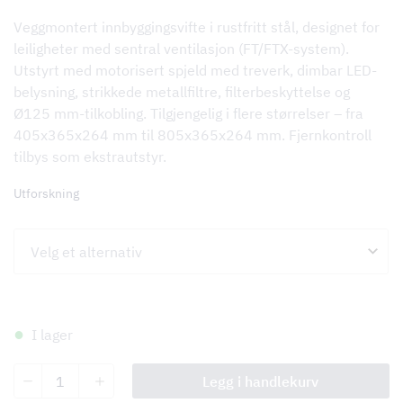
Veggmontert innbyggingsvifte i rustfritt stål, designet for
leiligheter med sentral ventilasjon (FT/FTX-system).
Utstyrt med motorisert spjeld med treverk, dimbar LED-
belysning, strikkede metallfiltre, filterbeskyttelse og
Ø125 mm-tilkobling. Tilgjengelig i flere størrelser – fra
405x365x264 mm til 805x365x264 mm. Fjernkontroll
tilbys som ekstrautstyr.
Utforskning
I lager
Tovenco
Legg i handlekurv
spjeldsystem