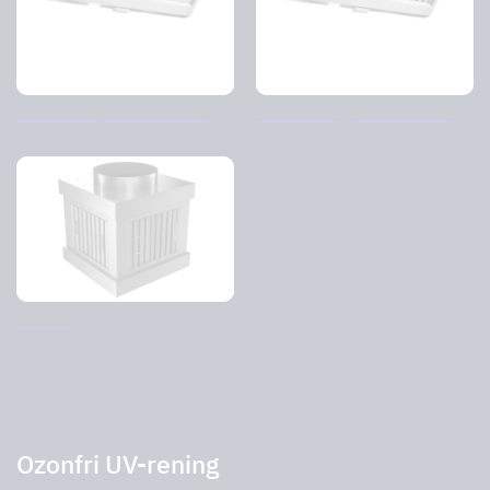
Casemiro Cyclone-filterhus
Casemiro Highflow-filterhus
Flowking
Ozonfri UV-rening