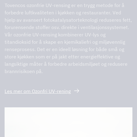
Tovencos ozonfrie UV-rensing er en trygg metode for å
forbedre luftkvaliteten i kjøkken og restauranter. Ved
hjelp av avansert fotokatalysatorteknologi reduseres fett,
forurensende stoffer osv. direkte i ventilasjonssystemet.
Vår ozonfrie UV-rensing kombinerer UV-lys og
titandioksid for å skape en kjemikaliefri og miljøvennlig
renseprosess. Det er en ideell løsning for både små og
store kjøkken som er på jakt etter energieffektive og
langsiktige måter å forbedre arbeidsmiljøet og redusere
brannrisikoen på.
Les mer om Ozonfri UV-rening