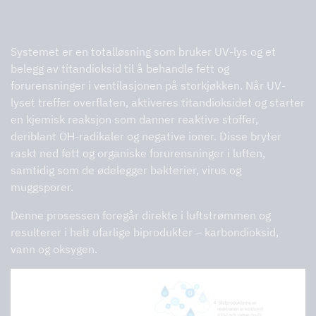
Slik fungerer ozonfri UV-rensing
Systemet er en totalløsning som bruker UV-lys og et
belegg av titandioksid til å behandle fett og
forurensninger i ventilasjonen på storkjøkken. Når UV-
lyset treffer overflaten, aktiveres titandioksidet og starter
en kjemisk reaksjon som danner reaktive stoffer,
deriblant OH-radikaler og negative ioner. Disse bryter
raskt ned fett og organiske forurensninger i luften,
samtidig som de ødelegger bakterier, virus og
muggsporer.
Denne prosessen foregår direkte i luftstrømmen og
resulterer i helt ufarlige biprodukter – karbondioksid,
vann og oksygen.