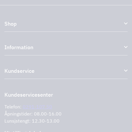
Shop
Kjøkkenhetter og avtrekkshetter
Information
Eksterne vifter
Tilbehør til avtrekkshetter
Om oss
Uttak
Kundservice
Miljø
Storköksprodukter
PRO
Støtte og tjenester
Kontakt oss
Forhandlere
Retur av produktet
Kundeservicesenter
Informasjonskapsler
Feilrapportering
Retningslinjer for personvern
Telefon:
0291-107 50
Støtte og tjenester
Åpningstider: 08.00-16.00
Lunsjstengt: 12.30-13.00