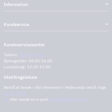
Information
Eksterne vifter
Tilbehør til avtrekkshetter
Om oss
Uttak
Kundservice
Miljø
Storköksprodukter
PRO
Støtte og tjenester
Kontakt oss
Forhandlere
Retur av produktet
Kundeservicesenter
Informasjonskapsler
Feilrapportering
Retningslinjer for personvern
Telefon:
0291-107 50
Støtte og tjenester
Åpningstider: 08.00-16.00
Lunsjstengt: 12.30-13.00
Utstillingslokale
Bestill et besøk i vårt showroom i Hedesunda ved å ringe
0291-47 77
74
eller sende en e-post
til order@tovenco.se.