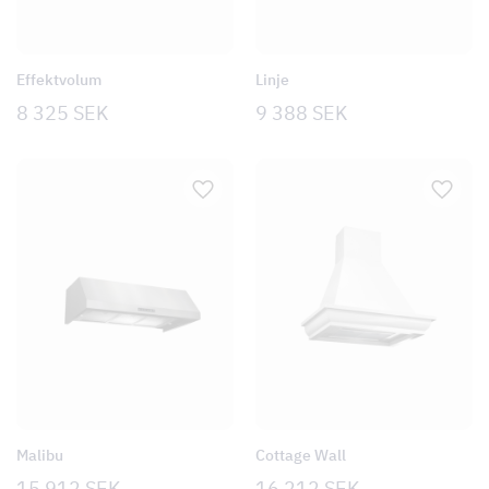
Effektvolum
Linje
8 325
SEK
9 388
SEK
Malibu
Cottage Wall
15 912
SEK
16 212
SEK