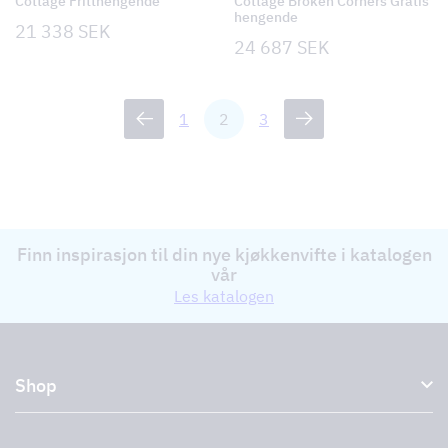
Cottage Fritthengende
Cottage Broken Corners Gratis
hengende
21 338
SEK
24 687
SEK
1
2
3
Finn inspirasjon til din nye kjøkkenvifte i katalogen
vår
Les katalogen
Shop
Kjøkkenhetter og avtrekkshetter