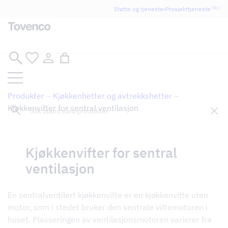
Glad Sommar! Tovencos bostadssektion håller
Støtte og tjenester
Prosjekttjeneste
PRO
semesterstängt under vecka 29–31. Storköksverksamheten
håller öppet som vanligt.
Hopp
til
innhold
Produkter
–
Kjøkkenhetter og avtrekkshetter
–
Sök
Kjøkkenvifter for sentral ventilasjon
Kjøkkenvifter for sentral
Tillbaka till butik
ventilasjon
En sentralventilert kjøkkenvifte er en kjøkkenvifte uten
motor, som i stedet bruker den sentrale viftemotoren i
huset. Plasseringen av ventilasjonsmotoren varierer fra