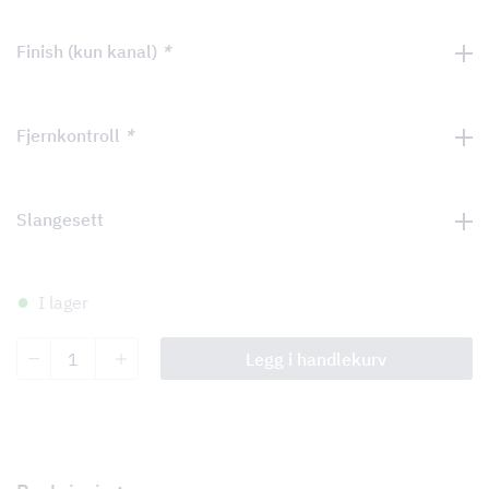
Finish (kun kanal)
*
Fjernkontroll
*
Slangesett
I lager
Ventura
Legg i handlekurv
Fritthengende
antall