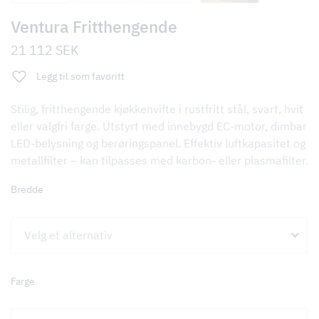
Ventura Fritthengende
21 112
SEK
Legg til som favoritt
Stilig, fritthengende kjøkkenvifte i rustfritt stål, svart, hvit
eller valgfri farge. Utstyrt med innebygd EC-motor, dimbar
LED-belysning og berøringspanel. Effektiv luftkapasitet og
metallfilter – kan tilpasses med karbon- eller plasmafilter.
Bredde
Farge