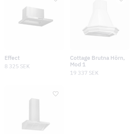
Effect
Cottage Brutna Hörn,
Mod 1
8 325
SEK
19 337
SEK