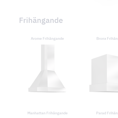
Frihängande
Arome Frihängande
Bronx Frihä
Manhattan Frihängande
Parad Frihä