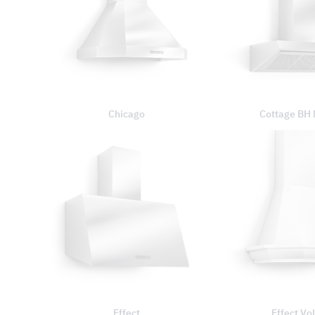
Chicago
Cottage BH 
Effect
Effect Vo