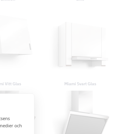
i Vitt Glas
Miami Svart Glas
tsens
 medier och