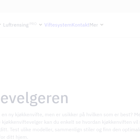
ektion håller semesterstängt under vecka 29–31. Storköksverksamhete
PRO
Luftrensing
Viftesystem
Kontakt
Mer
tevelgeren
 en ny kjøkkenvifte, men er usikker på hvilken som er best? M
e kjøkkenviftevelger kan du enkelt se hvordan kjøkkenviften vil 
ditt. Test ulike modeller, sammenlign stiler og finn den optimal
for ditt hjem.