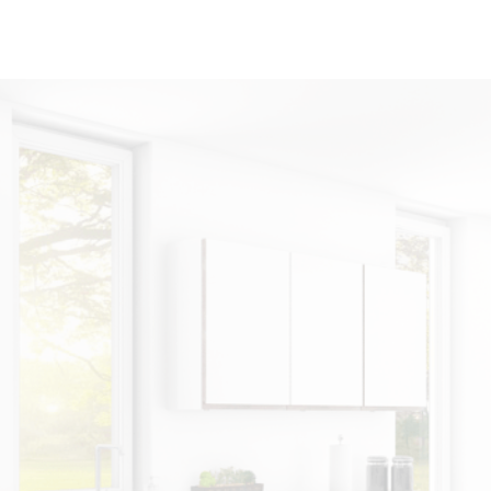
KV
nger