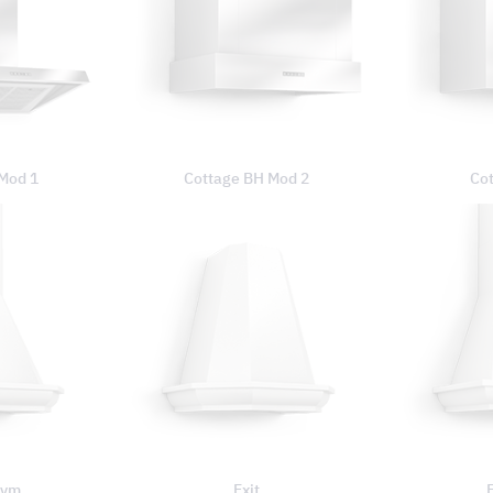
Mod 1
Cottage BH Mod 2
Co
lym
Exit