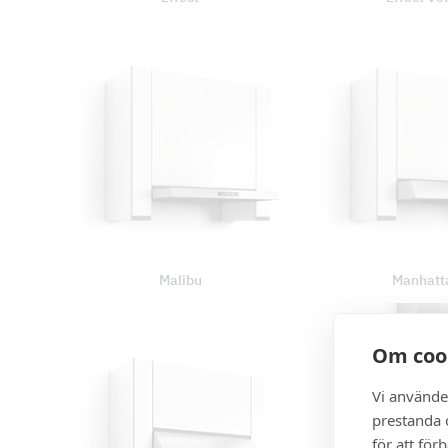
Malibu
Manhatt
Om coo
Vi använde
prestanda o
för att för