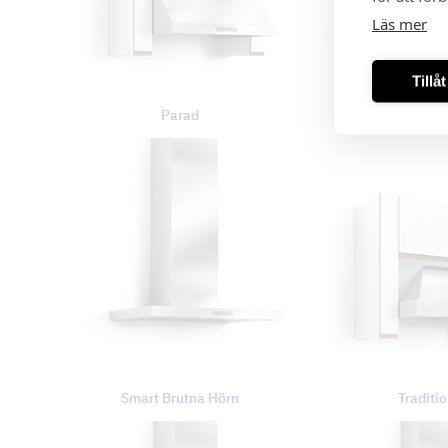
Läs mer
Tillå
Parad
Picante Mod
Smart Brutna Hörn
Traditi