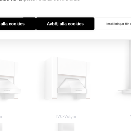
t alla cookies
Avböj alla cookies
Inställningar för
ell 1
Picante Modell 2
on
TVC-Volym