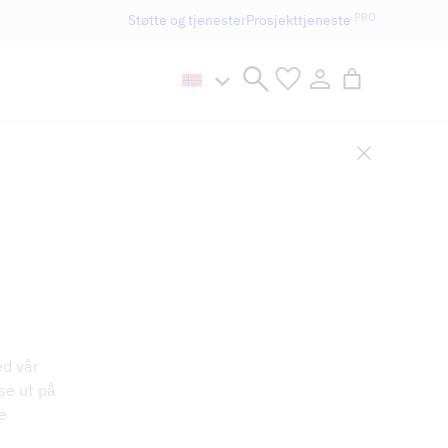
PRO
Støtte og tjenester
Prosjekttjeneste
n håller öppet som vanligt.
ed vår
se ut på
e