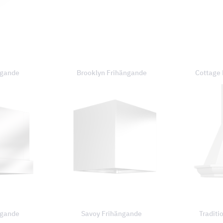
ngande
Brooklyn Frihängande
Cottage
ngande
Savoy Frihängande
Traditi