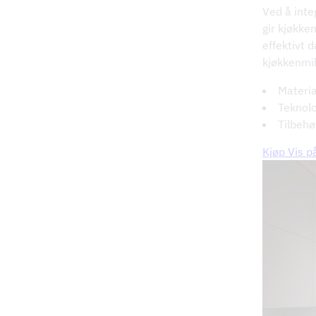
Ved å inte
gir kjøkke
effektivt 
kjøkkenmil
Materia
Teknolo
Tilbehør
Kjøp Vis p