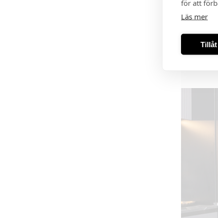
för att för
Läs mer
Tillå