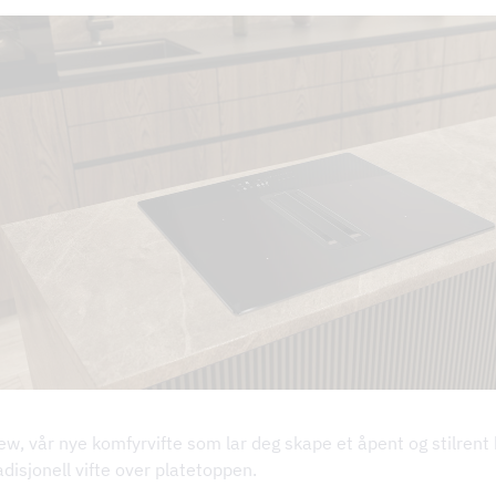
KV
nger
w, vår nye komfyrvifte som lar deg skape et åpent og stilrent
adisjonell vifte over platetoppen.