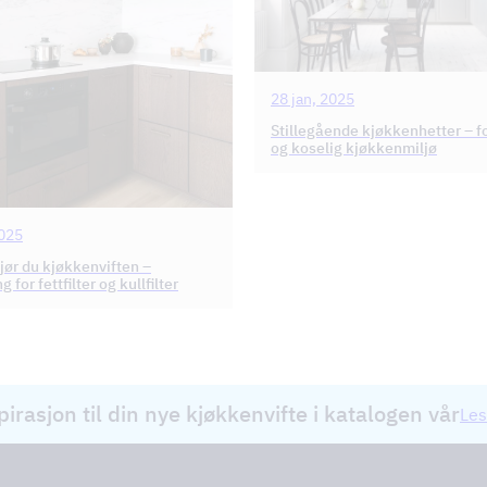
28 jan, 2025
Stillegående kjøkkenhetter – fo
og koselig kjøkkenmiljø
2025
gjør du kjøkkenviften –
g for fettfilter og kullfilter
pirasjon til din nye kjøkkenvifte i katalogen vår
Les