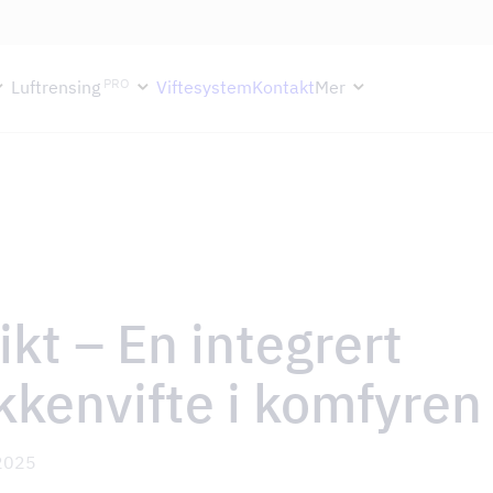
ektion håller semesterstängt under vecka 29–31. Storköksverksamhete
PRO
Luftrensing
Viftesystem
Kontakt
Mer
ikt – En integrert
kkenvifte i komfyren
2025