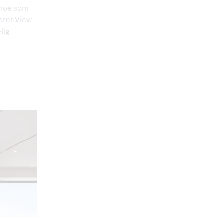
, noe som
berer View
lig