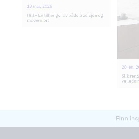
13 mar, 2025
Hill – En tilhenger av både tradisjon og
modernitet
28 jan, 
Slik ren
veilednin
Finn ins