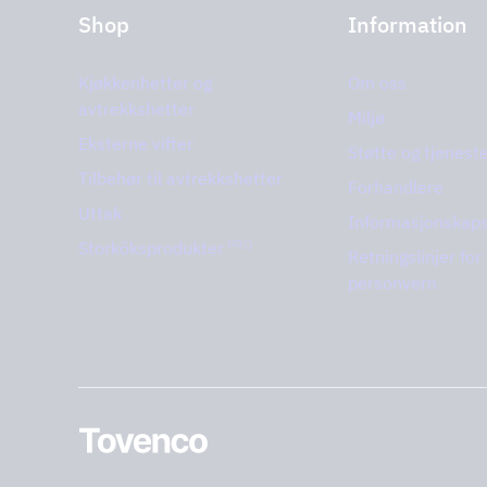
Shop
Information
Kjøkkenhetter og
Om oss
avtrekkshetter
Miljø
Eksterne vifter
Støtte og tjenest
Tilbehør til avtrekkshetter
Forhandlere
Uttak
Informasjonskaps
PRO
Storköksprodukter
Retningslinjer for
personvern