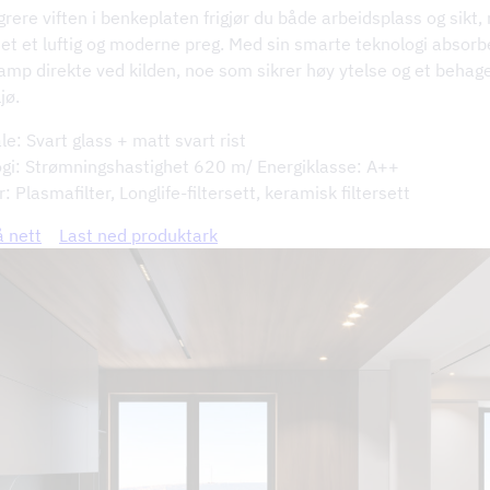
grere viften i benkeplaten frigjør du både arbeidsplass og sikt
net et luftig og moderne preg. Med sin smarte teknologi absor
damp direkte ved kilden, noe som sikrer høy ytelse og et behage
jø.
le: Svart glass + matt svart rist
gi: Strømningshastighet 620 m/ Energiklasse: A++
: Plasmafilter, Longlife-filtersett, keramisk filtersett
å nett
Last ned produktark