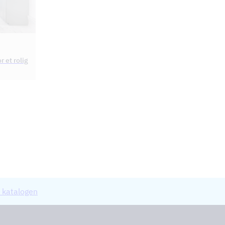
r et rolig
 katalogen