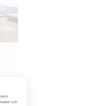
tsens
 medier och