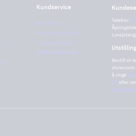
Kundservice
Kundese
Telefon:
0
Kontakt oss
Åpningstid
Retur av produktet
Lunsjsteng
er
Feilrapportering
Utstillin
Støtte og tjenester
Bestill et b
ler
showroom 
å ringe
029
74
eller s
order@tove