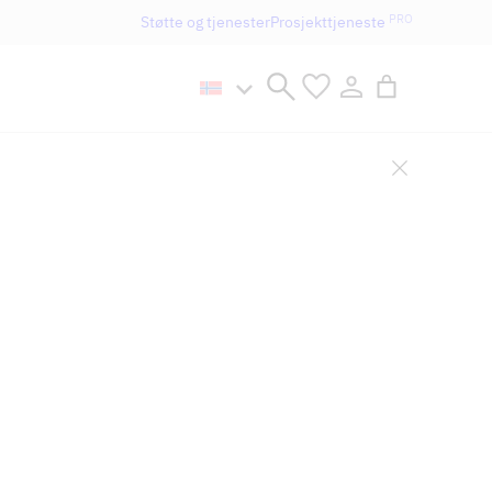
PRO
Støtte og tjenester
Prosjekttjeneste
n håller öppet som vanligt.