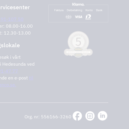
rvicesenter
291-107 50
er: 08.00-16.00
t: 12.30-13.00
gslokale
esøk i vårt
i Hedesunda ved
1-47 77
ende en e-post
til
nco.se.
Org. nr: 556166-3260