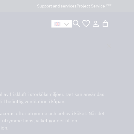
PRO
Support and services
Project Service
n håller öppet som vanligt.
sel av friskluft i storköksmiljöer. Det kan användas
l befintlig ventilation i kåpan.
placeras efter utrymme och behov i köket. När det
utrymme finns, vilket gör det till en
ion.