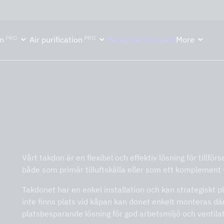
ektion håller semesterstängt under vecka 29–31. Storköksverksamhete
PRO
PRO
n
Air purification
Fansystem
Contact
More
Takdon
Vårt takdon är en flexibel och effektiv lösning för tillför
både som primär tilluftskälla eller som ett komplement til
Takdonet har en enkel installation och kan strategiskt 
inte finns plats vid kåpan kan donet enkelt monteras där 
platsbesparande lösning för god arbetsmiljö och ventilat