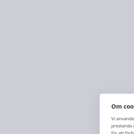
Om coo
Vi använde
prestanda o
för att för