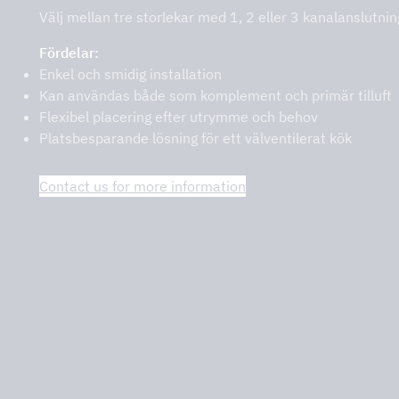
Välj mellan tre storlekar med 1, 2 eller 3 kanalanslutnin
Fördelar:
on – DCKV
Enkel och smidig installation
Kan användas både som komplement och primär tilluft
Flexibel placering efter utrymme och behov
Platsbesparande lösning för ett välventilerat kök
Contact us for more information