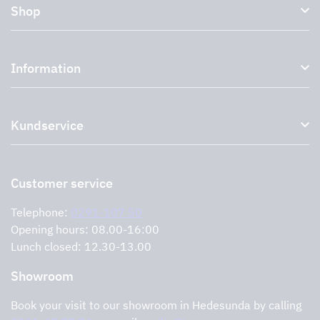
Shop
Kitchen hoods and cooker hoods
Information
External ventilation fans
Plasma filter
About us
Accessories for range hoods
Kundservice
Environment
Outlet
Support and services
Storköksprodukter
PRO
Contact us
Retailers
Return of product
Customer service
Cookies
Error reporting
Privacy policy
Telephone:
0291-107 50
Support and services
Opening hours: 08.00-16:00
Lunch closed: 12.30-13.00
Showroom
Book your visit to our showroom in Hedesunda by calling