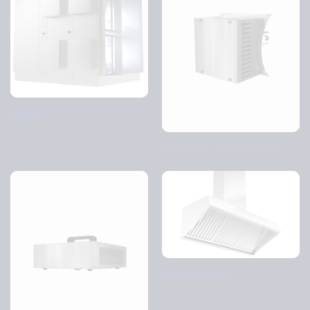
ID-AP
D-AP – Plug-in air purifier
Back bar cover