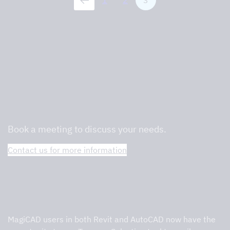
1
2
3
We are professionals in commercial
kitchens and will help you find the right
one.
Book a meeting to discuss your needs.
Contact us for more information
Tovenco Selection Tool
MagiCAD users in both Revit and AutoCAD now have the