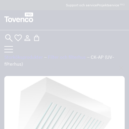
Glad Sommar! Tovencos bostadssektion håller
Support och service
Projektservice
PRO
semesterstängt under vecka 29–31. Storköksverksamheten
håller öppet som vanligt.
Hoppa
till
innehåll
Storköksprodukter
–
Filter och filterhus
–
CK-AP (UV-
filterhus)
Sök