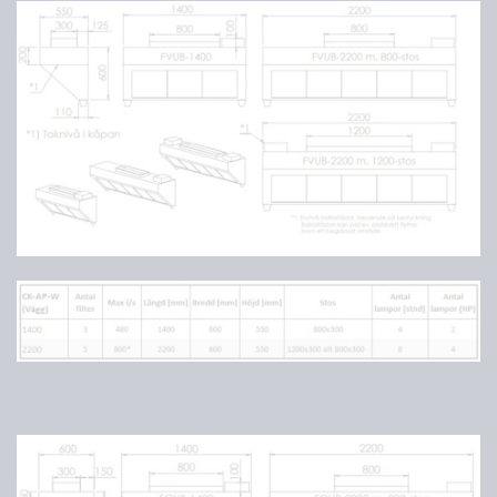
UV-hus typ CK-AP C