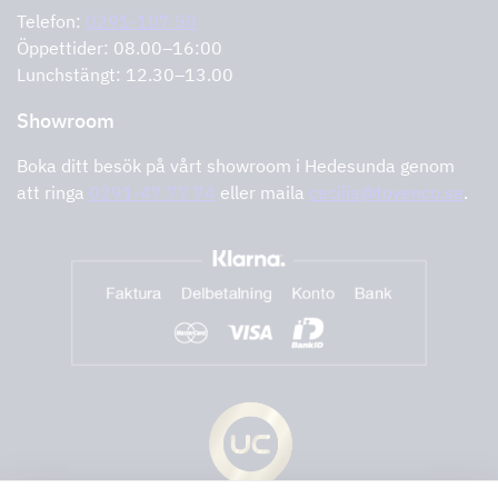
Felanmälan
Integritetspolicy
Telefon:
0291-107 50
Support och service
Öppettider: 08.00–16:00
Lunchstängt: 12.30–13.00
Showroom
Boka ditt besök på vårt showroom i Hedesunda genom
att ringa
0291-47 77 74
eller maila
cecilia@tovenco.se
.