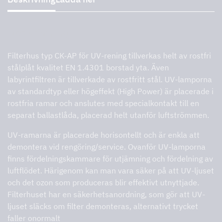
Beskrivning
Filterhus typ CK-AP för UV-rening tillverkas helt av rostfri
stålplåt kvalitet EN 1.4301 borstad yta. Även
labyrintfiltren är tillverkade av rostfritt stål. UV-lamporna
av standardtyp eller högeffekt (High Power) är placerade i
rostfria ramar och anslutes med specialkontakt till en
separat ballastlåda, placerad helt utanför luftströmmen.
UV-ramarna är placerade horisontellt och är enkla att
demontera vid rengöring/service. Ovanför UV-lamporna
finns fördelningskammare för utjämning och fördelning av
luftflödet. Härigenom kan man vara säker på att UV-ljuset
och det ozon som produceras blir effektivt utnyttjade.
Filterhuset har en säkerhetsanordning, som gör att UV-
ljuset släcks om filter demonteras, alternativt trycket
faller onormalt