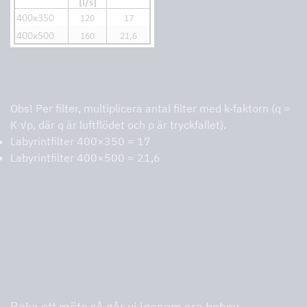
K-faktorer
Obs! Per filter, multiplicera antal filter med k-faktorn (q =
K √p, där q är luftflödet och p är tryckfallet).
Labyrintfilter 400×350 = 17
Labyrintfilter 400×500 = 21,6
Vi är proffs på storkök och hjälper dig
hitta rätt.
Boka ett möte så går vi igenom era behov.