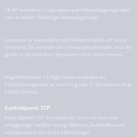
CK-AP installeras i nyproducerade köksanläggningar eller
som en enhet i befintliga köksanläggningar.
Standardlampor – 39 W
Lamporna är inkopplade med förvärmning för att skona
lamporna. De används vid normala temperaturer, max 40
grader C på frånluften. Bytesintervall är 8000 timmar.
Högeffektlampor (High power) – 150 W
Högeffektlampor s.k High Power användes vid
frånluftstemperatur av max 75 grader C. Bytesintervall är
15000 timmar.
Kontrollpanel TCP
Kontrollpanel TCP är avsedd att styra och övervaka
anläggningar medUV-rening i filterhus, kanalluftrenare,
avloppsrenare och andra tillämpningar.