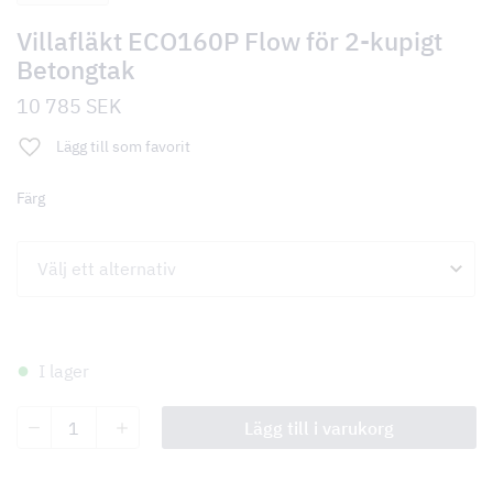
Villafläkt ECO160P Flow för 2-kupigt
Betongtak
10 785
SEK
Lägg till som favorit
Färg
I lager
Villafläkt
Lägg till i varukorg
ECO160P
Flow
för