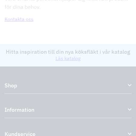
för dina behov.
Kontakta oss
Hitta inspiration till din nya köksfläkt i vår katalog
Läs katalog
Shop
Köksfläktar och spiskåpor
Information
Externa fläktar
Plasmafilter
Om oss
Tillbehör till köksfläktar
Kundservice
Miljö
Outlet