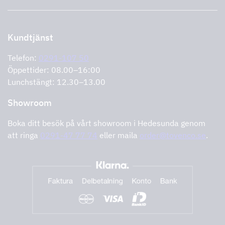
Support och service
Storköksprodukter
PRO
Kontakta oss
Återförsäljare
Retur av produkt
Kundtjänst
Cookies
Felanmälan
Integritetspolicy
Telefon:
0291-107 50
Support och service
Öppettider: 08.00–16:00
Lunchstängt: 12.30–13.00
Showroom
Boka ditt besök på vårt showroom i Hedesunda genom
att ringa
0291-47 77 74
eller maila
order@tovenco.se
.