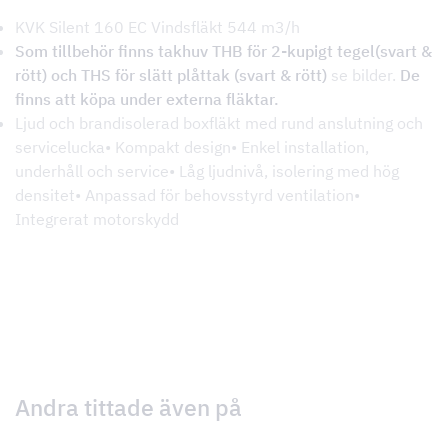
KVK Silent 160 EC Vindsfläkt 544 m3/h
Som tillbehör finns takhuv THB för 2-kupigt tegel(svart &
rött) och THS för slätt plåttak (svart & rött)
se bilder.
De
finns att köpa under externa fläktar.
Ljud och brandisolerad boxfläkt med rund anslutning och
servicelucka• Kompakt design• Enkel installation,
underhåll och service• Låg ljudnivå, isolering med hög
densitet• Anpassad för behovsstyrd ventilation•
Integrerat motorskydd
Andra tittade även på