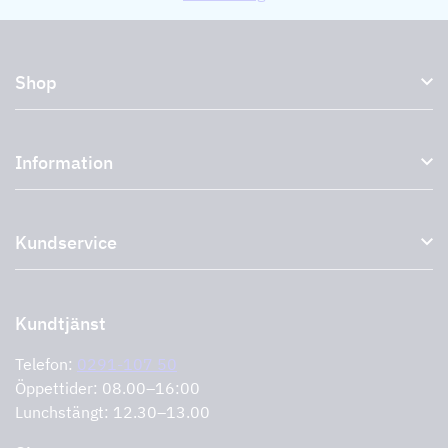
Shop
Köksfläktar och spiskåpor
Information
Externa fläktar
Plasmafilter
Om oss
Tillbehör till köksfläktar
Kundservice
Miljö
Outlet
Support och service
Storköksprodukter
PRO
Kontakta oss
Återförsäljare
Retur av produkt
Kundtjänst
Cookies
Felanmälan
Integritetspolicy
Telefon:
0291-107 50
Support och service
Öppettider: 08.00–16:00
Lunchstängt: 12.30–13.00