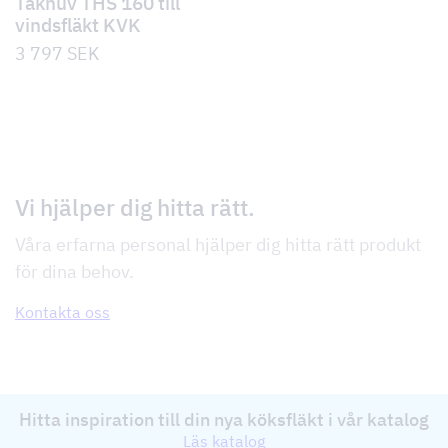
Takhuv THS 160 till
vindsfläkt KVK
3 797
SEK
Vi hjälper dig hitta rätt.
Våra erfarna personal hjälper dig hitta rätt produkt
för dina behov.
Kontakta oss
Hitta inspiration till din nya köksfläkt i vår katalog
Läs katalog