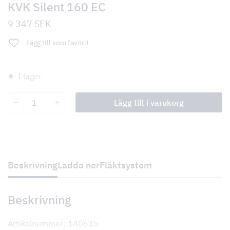
KVK Silent 160 EC
9 347
SEK
Lägg till som favorit
I lager
KVK
Lägg till i varukorg
Silent
160
EC
mängd
Beskrivning
Ladda ner
Fläktsystem
Beskrivning
Artikelnummer: 140635