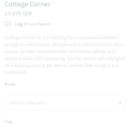
Cottage Corner
23 475
SEK
Lägg till som favorit
Cottage Corner är en charmig hörnmonterad köksfläkt i
lantlig stil med vackra detaljer och traditionell form. Den
passar perfekt i klassiska kök med snickeriglädje och
mjuka kulörer. LED-belysning, tyst EC-motor och möjlighet
till måttanpassning gör denna modell både elegant och
funktionell.
Bredd
Färg