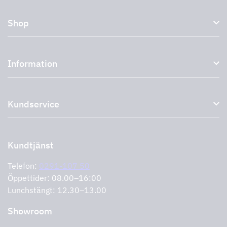
Shop
Köksfläktar och spiskåpor
Information
Externa fläktar
Plasmafilter
Om oss
Tillbehör till köksfläktar
Kundservice
Miljö
Outlet
Support och service
Storköksprodukter
PRO
Kontakta oss
Återförsäljare
Retur av produkt
Kundtjänst
Cookies
Felanmälan
Integritetspolicy
Telefon:
0291-107 50
Support och service
Öppettider: 08.00–16:00
Lunchstängt: 12.30–13.00
Showroom