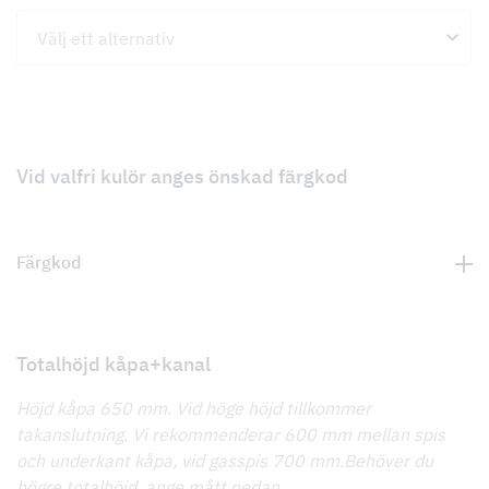
Vid valfri kulör anges önskad färgkod
Färgkod
Totalhöjd kåpa+kanal
Höjd kåpa 650 mm. Vid höge höjd tillkommer
takanslutning. Vi rekommenderar 600 mm mellan spis
och underkant kåpa, vid gasspis 700 mm.Behöver du
högre totalhöjd, ange mått nedan