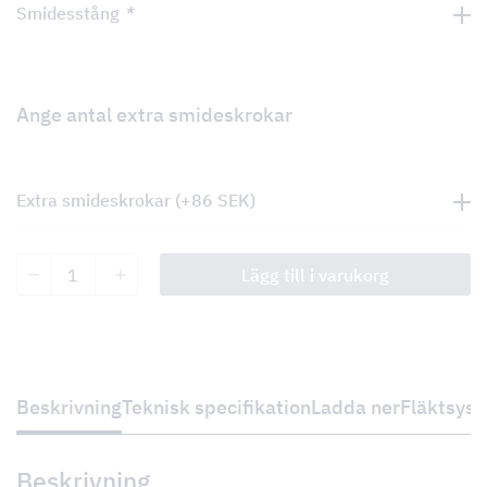
Smidesstång
*
Ange antal extra smideskrokar
Extra smideskrokar
(+
86
SEK
)
Cottage
Lägg till i varukorg
Corner
mängd
Beskrivning
Teknisk specifikation
Ladda ner
Fläktsys
Beskrivning