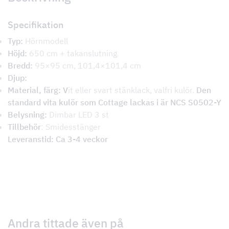
Specifikation
Typ:
Hörnmodell
Höjd:
650 cm + takanslutning
Bredd:
95×95 cm, 101,4×101,4 cm
Djup:
Material, färg: V
it eller svart stänklack, valfri kulör.
Den
standard vita kulör som Cottage lackas i är NCS S0502-Y
Belysning:
Dimbar LED 3 st
Tillbehör
: Smidesstänger
Leveranstid: Ca 3-4 veckor
Andra tittade även på