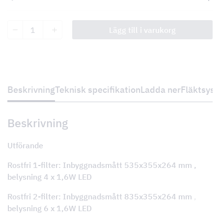
Tovenco
Lägg till i varukorg
Damper
System
TDS+
Frihängd/För
kök
och
våtrumsventilation
Beskrivning
Teknisk specifikation
Ladda ner
Fläktsys
mängd
Beskrivning
Utförande
Rostfri 1-filter: Inbyggnadsmått 535x355x264 mm ,
belysning 4 x 1,6W LED
Rostfri 2-filter: Inbyggnadsmått 835x355x264 mm
,
belysning
6 x 1,6W LED