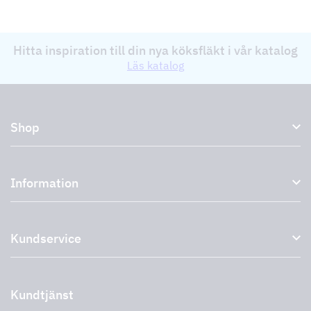
Hitta inspiration till din nya köksfläkt i vår katalog
Läs katalog
Shop
Köksfläktar och spiskåpor
Information
Externa fläktar
Plasmafilter
Om oss
Tillbehör till köksfläktar
Kundservice
Miljö
Outlet
Support och service
Storköksprodukter
PRO
Kontakta oss
Återförsäljare
Retur av produkt
Kundtjänst
Cookies