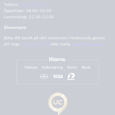
Felanmälan
Integritetspolicy
Telefon:
0291-107 50
Support och service
Öppettider: 08.00–16:00
Lunchstängt: 12.30–13.00
Showroom
Boka ditt besök på vårt showroom i Hedesunda genom
att ringa
0291-47 77 74
eller maila
order@tovenco.se
.