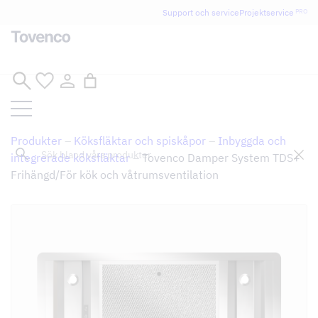
Glad Sommar! Tovencos bostadssektion håller
Support och service
Projektservice
PRO
semesterstängt under vecka 29–31. Storköksverksamheten
håller öppet som vanligt.
Hoppa
till
innehåll
Produkter
–
Köksfläktar och spiskåpor
–
Inbyggda och
Sök
integrerade köksfläktar
–
Tovenco Damper System TDS+
Frihängd/För kök och våtrumsventilation