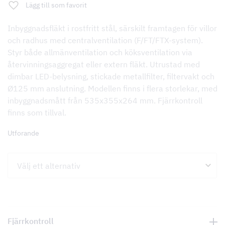
Lägg till som favorit
Inbyggnadsfläkt i rostfritt stål, särskilt framtagen för villor
och radhus med centralventilation (F/FT/FTX-system).
Styr både allmänventilation och köksventilation via
återvinningsaggregat eller extern fläkt. Utrustad med
dimbar LED-belysning, stickade metallfilter, filtervakt och
Ø125 mm anslutning. Modellen finns i flera storlekar, med
inbyggnadsmått från 535x355x264 mm. Fjärrkontroll
finns som tillval.
Utforande
Fjärrkontroll