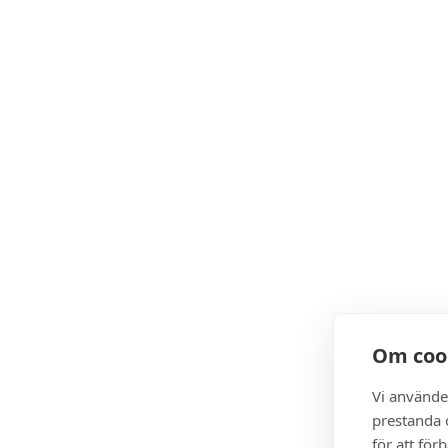
Om coo
Vi använde
prestanda o
för att för