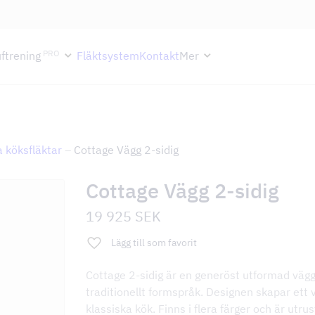
ektion håller semesterstängt under vecka 29–31. Storköksverksamhete
PRO
ftrening
Fläktsystem
Kontakt
Mer
 köksfläktar
–
Cottage Vägg 2-sidig
Cottage Vägg 2-sidig
19 925
SEK
Lägg till som favorit
Cottage 2-sidig är en generöst utformad väggflä
traditionellt formspråk. Designen skapar ett 
klassiska kök. Finns i flera färger och är utr