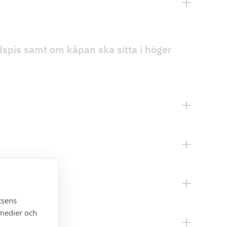
dspis samt om kåpan ska sitta i höger
tsens
 medier och