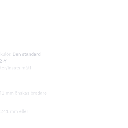
 kulör.
Den standard
02-Y
ter/insats mått.
x241 mm önskas bredare
x241 mm eller