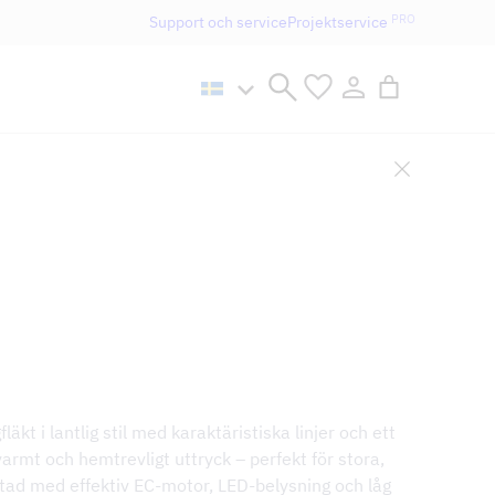
PRO
Support och service
Projektservice
n håller öppet som vanligt.
kt i lantlig stil med karaktäristiska linjer och ett
varmt och hemtrevligt uttryck – perfekt för stora,
ustad med effektiv EC-motor, LED-belysning och låg