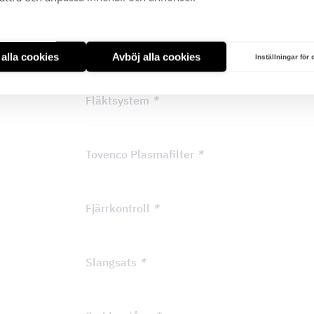
Brutet hörn
*
t alla cookies
Avböj alla cookies
Inställningar för
Fläktsystem
*
Tovenco Plasmafilter
*
Fjärrkontroll
*
Slangsats
*