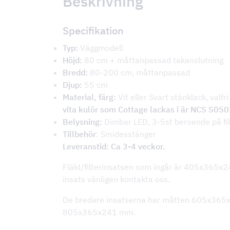
Beskrivning
Specifikation
Typ:
Väggmodell
Höjd:
80 cm + måttanpassad takanslutning
Bredd:
80-200 cm, måttanpassad
Djup:
55 cm
Material, färg:
Vit eller Svart stänklack, valfri
vita kulör som Cottage lackas i är NCS S05
Belysning:
Dimbar LED, 3-5st beroende på fil
Tillbehör
: Smidesstänger
Leveranstid: Ca 3-4 veckor.
Fläkt/filterinsatsen som ingår är 405x365
insats vänligen kontakta oss.
De bredare insatserna har måtten 605x365
805x365x241 mm.