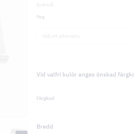
ljudnivå.
Färg
Vid valfri kulör anges önskad färgk
Färgkod
Bredd