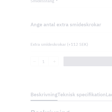
Smidesstång
*
Ange antal extra smideskrokar
Extra smideskrokar
(+
112
SEK
)
Cottage
Vägg
2-
sidig
mängd
Beskrivning
Teknisk specifikation
La