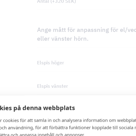
Antal
(+
320
SEK
)
Ange mått för anpassning för el/ve
eller vänster hörn.
Elspis höger
Elspis vänster
kies på denna webbplats
Vedspis höger
r cookies för att samla in och analysera information om webbpla
ch användning, för att förbättra funktioner kopplade till sociala
Vedspis vänster
bättra och anpassa innehåll och annonser.