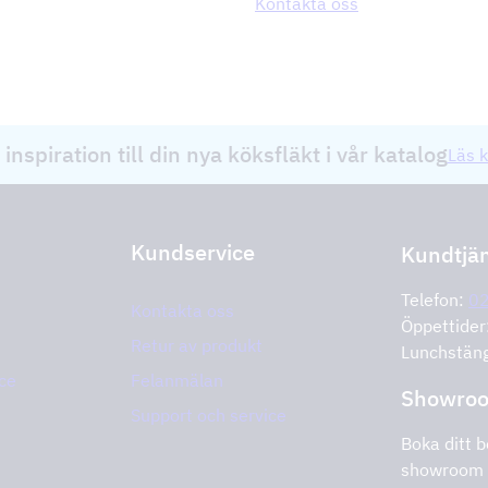
Kontakta oss
 inspiration till din nya köksfläkt i vår katalog
Läs k
Kundservice
Kundtjä
Telefon:
0
Kontakta oss
Öppettide
Retur av produkt
Lunchstän
ce
Felanmälan
Showro
Support och service
Boka ditt b
showroom 