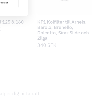
 cookies
l 125 & 160
KF1 Kolfilter till Arneis,
Barolo, Brunello,
K
Dolcetto, Siraz Slide och
Zilga
340
SEK
lper dig hitta rätt