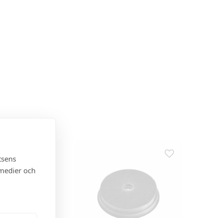
tsens
 medier och