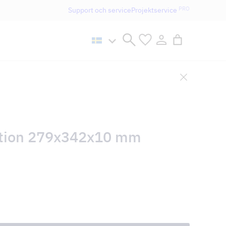
PRO
Support och service
Projektservice
n håller öppet som vanligt.
ection 279x342x10 mm