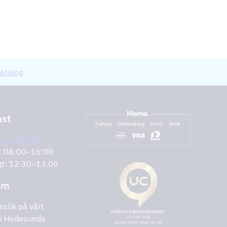
atalog
nst
291-107 50
r: 08.00–16:00
gt: 12.30–13.00
om
esök på vårt
i Hedesunda