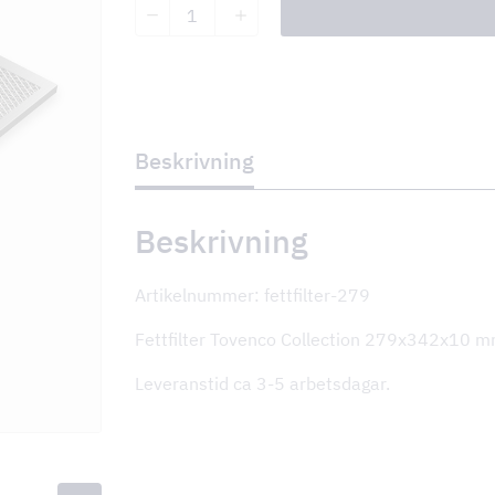
Fettfilter
Tovenco
Collection
279x342x10
mm
mängd
Beskrivning
Beskrivning
Artikelnummer: fettfilter-279
Fettfilter Tovenco Collection 279x342x10 m
Leveranstid ca 3-5 arbetsdagar.