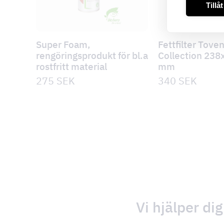
Tillå
Super Foam,
Fettfilter Tove
rengöringsprodukt för bl.a
Collection 23
rostfritt material
mm
275
SEK
340
SEK
Vi hjälper dig