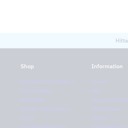
Hitta
Shop
Information
Köksfläktar och spiskåpor
Om oss
Externa fläktar
Miljö
Plasmafilter
Support och servi
Tillbehör till köksfläktar
Återförsäljare
Outlet
Cookies
PRO
Storköksprodukter
Integritetspolicy