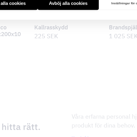
t alla cookies
Avböj alla cookies
Inställningar för
nco
Kallrasskydd
Brandspjäl
8x200x10
225
SEK
1 025
SE
Våra erfarna personal hjä
 hitta rätt.
produkt för dina behov.