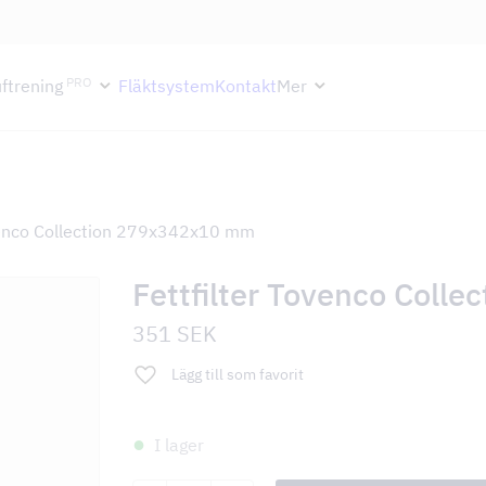
ektion håller semesterstängt under vecka 29–31. Storköksverksamhete
PRO
ftrening
Fläktsystem
Kontakt
Mer
ovenco Collection 279x342x10 mm
Fettfilter Tovenco Coll
351
SEK
Lägg till som favorit
I lager