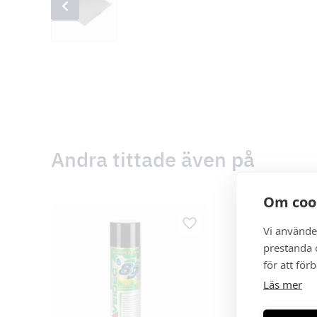
Andra tittade även på
Om coo
Vi använde
prestanda o
för att för
Läs mer