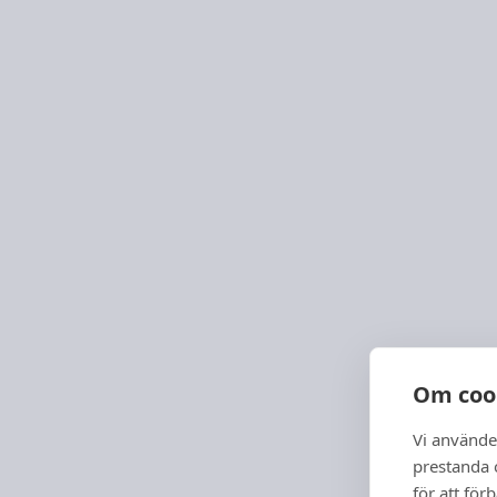
Om coo
Vi använde
prestanda o
för att för