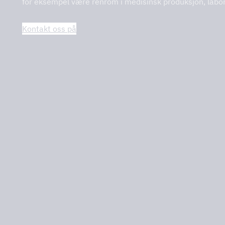
for eksempel være renrom i medisinsk produksjon, laborat
Kontakt oss på
KV
inger