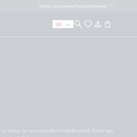
PRO
Støtte og tjenester
Prosjekttjeneste
n håller öppet som vanligt.
 2
er behov for en kontrollert trykkforskjell. Dette kan