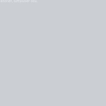
orier, luftsluser osv.