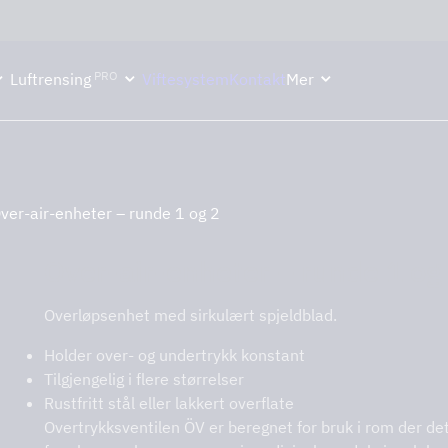
ektion håller semesterstängt under vecka 29–31. Storköksverksamhete
PRO
Luftrensing
Viftesystem
Kontakt
Mer
ver-air-enheter – runde 1 og 2
Over-air-enheter – runde 1 og
Overløpsenhet med sirkulært spjeldblad.
Holder over- og undertrykk konstant
Tilgjengelig i flere størrelser
Rustfritt stål eller lakkert overflate
Overtrykksventilen ÖV er beregnet for bruk i rom der det 