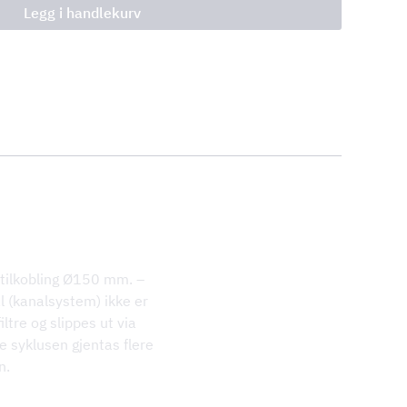
Legg i handlekurv
 tilkobling Ø150 mm. –
al (kanalsystem) ikke er
filtre og slippes ut via
 syklusen gjentas flere
n.