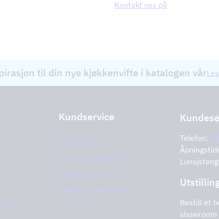
Kontakt oss på
pirasjon til din nye kjøkkenvifte i katalogen vår
Les
Kundservice
Kundese
Telefon:
0
Kontakt oss
Åpningstid
Retur av produktet
Lunsjsteng
er
Feilrapportering
Utstillin
Støtte og tjenester
Bestill et b
ler
showroom 