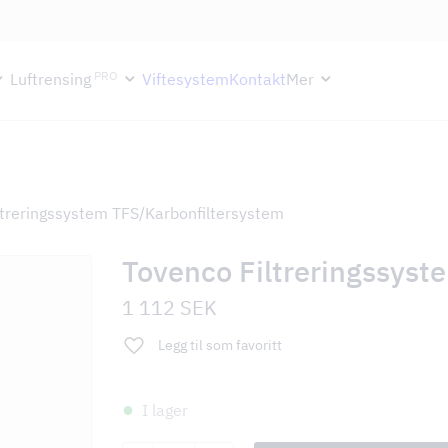
ektion håller semesterstängt under vecka 29–31. Storköksverksamhete
PRO
Luftrensing
Viftesystem
Kontakt
Mer
ltreringssystem TFS/Karbonfiltersystem
Tovenco Filtreringssyst
1 112
SEK
Legg til som favoritt
I lager