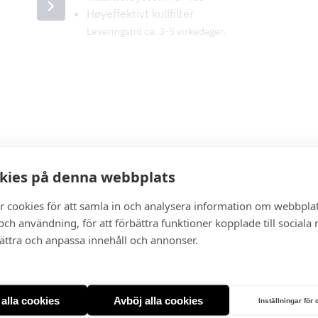
Høyeffektivt kullfilter
Leveringstid ca. 3-5 virkedager.
kies på denna webbplats
r cookies för att samla in och analysera information om webbpla
ch användning, för att förbättra funktioner kopplade till sociala
bättra och anpassa innehåll och annonser.
t alla cookies
Avböj alla cookies
Inställningar för