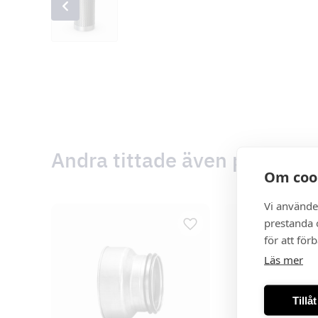
Andra tittade även på
Om coo
Vi använde
prestanda o
för att för
Läs mer
Tillå