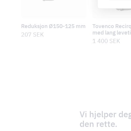
Reduksjon Ø150-125 mm
Tovenco Recirq 
med lang levet
207
SEK
1 400
SEK
Vi hjelper de
den rette.