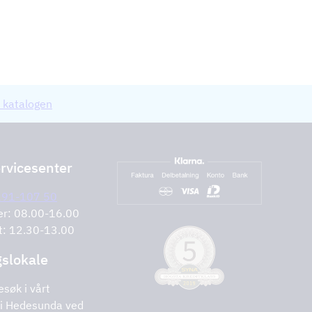
 katalogen
rvicesenter
291-107 50
er: 08.00-16.00
t: 12.30-13.00
gslokale
esøk i vårt
i Hedesunda ved