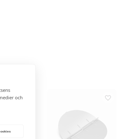
tsens
 medier och
 cookies