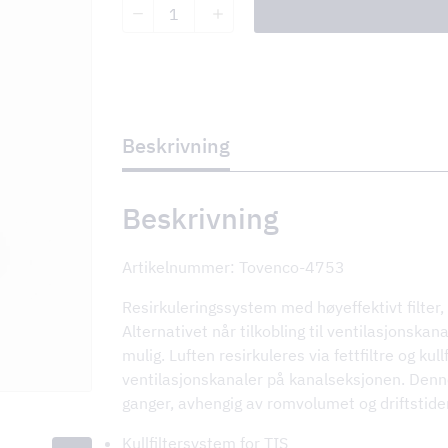
Tovenco
Filtreringssystem
TFS/Karbonfiltersystem
antall
KV
Beskrivning
Beskrivning
nger
Artikelnummer: Tovenco-4753
Resirkuleringssystem med høyeffektivt filter,
Alternativet når tilkobling til ventilasjonskan
mulig. Luften resirkuleres via fettfiltre og kull
ventilasjonskanaler på kanalseksjonen. Denne
ganger, avhengig av romvolumet og driftstide
Kullfiltersystem for TIS