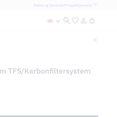
PRO
Støtte og tjenester
Prosjekttjeneste
n håller öppet som vanligt.
em TFS/Karbonfiltersystem