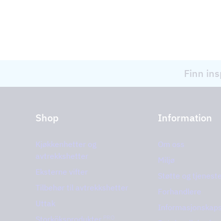
Finn ins
Shop
Information
Kjøkkenhetter og
Om oss
avtrekkshetter
Miljø
Eksterne vifter
Støtte og tjenest
Tilbehør til avtrekkshetter
Forhandlere
Uttak
Informasjonskaps
PRO
Storköksprodukter