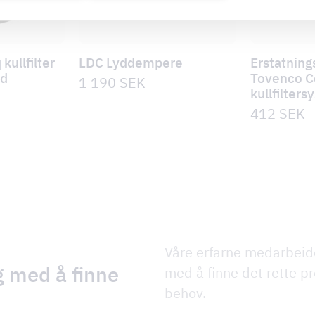
kullfilter
LDC Lyddempere
Erstatnings
id
Tovenco C
1 190
SEK
kullfilter
412
SEK
Våre erfarne medarbeid
g med å finne
med å finne det rette pr
behov.