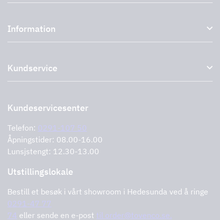
Kjøkkenhetter og avtrekkshetter
Information
Eksterne vifter
Tilbehør til avtrekkshetter
Om oss
Uttak
Kundservice
Miljø
Storköksprodukter
PRO
Støtte og tjenester
Kontakt oss
Forhandlere
Retur av produktet
Kundeservicesenter
Informasjonskapsler
Feilrapportering
Retningslinjer for personvern
Telefon:
0291-107 50
Støtte og tjenester
Åpningstider: 08.00-16.00
Lunsjstengt: 12.30-13.00
Utstillingslokale
Bestill et besøk i vårt showroom i Hedesunda ved å ringe
0291-47 77
74
eller sende en e-post
til order@tovenco.se.