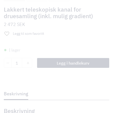
Lakkert teleskopisk kanal for
druesamling (inkl. mulig gradient)
2 472
SEK
Legg til som favoritt
I lager
Lakkert
Legg i handlekurv
teleskopisk
kanal
for
druesamling
(inkl.
mulig
gradient)
Beskrivning
antall
Beskrivning