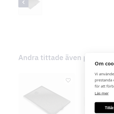
Andra tittade även på
Om coo
Vi använde
prestanda o
för att för
Läs mer
Tillå