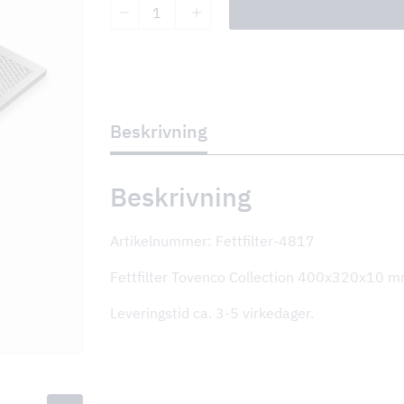
Fettfilter
Tovenco
Collection
400x320x10
mm
antall
KV
Beskrivning
Beskrivning
nger
Artikelnummer: Fettfilter-4817
Fettfilter Tovenco Collection 400x320x10 m
Leveringstid ca. 3-5 virkedager.