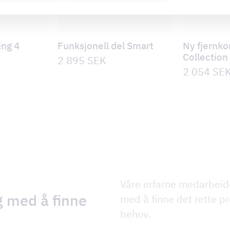
ng 4
Funksjonell del Smart
Ny fjernko
Collection
2 895
SEK
2 054
SE
Våre erfarne medarbeid
g med å finne
med å finne det rette pr
behov.