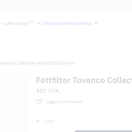
ektion håller semesterstängt under vecka 29–31. Storköksverksamhete
PRO
Luftrensing
Viftesystem
Kontakt
Mer
 Tovenco Collection 400x320x10 mm
Fettfilter Tovenco Coll
481
SEK
Legg til som favoritt
I lager