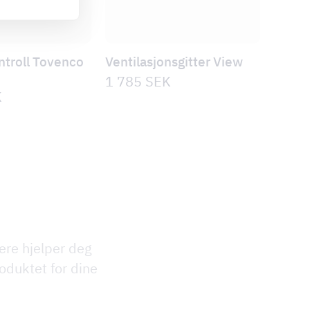
ntroll Tovenco
Ventilasjonsgitter View
1 785
SEK
K
ere hjelper deg
oduktet for dine