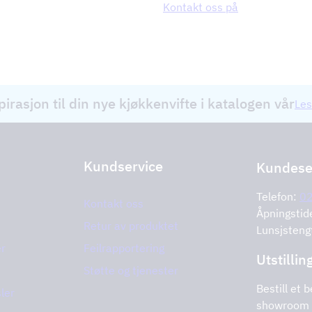
Kontakt oss på
pirasjon til din nye kjøkkenvifte i katalogen vår
Les
Kundservice
Kundese
Telefon:
0
Kontakt oss
Åpningstid
Retur av produktet
Lunsjsteng
er
Feilrapportering
Utstillin
Støtte og tjenester
Bestill et b
ler
showroom 