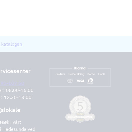
 katalogen
rvicesenter
291-107 50
er: 08.00-16.00
t: 12.30-13.00
gslokale
esøk i vårt
i Hedesunda ved