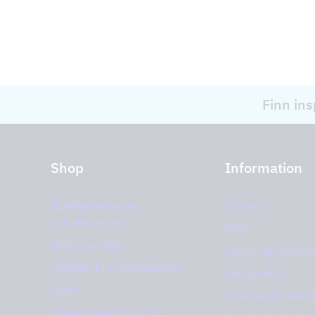
Finn ins
Shop
Information
Kjøkkenhetter og
Om oss
avtrekkshetter
Miljø
Eksterne vifter
Støtte og tjenest
Tilbehør til avtrekkshetter
Forhandlere
Uttak
Informasjonskaps
PRO
Storköksprodukter