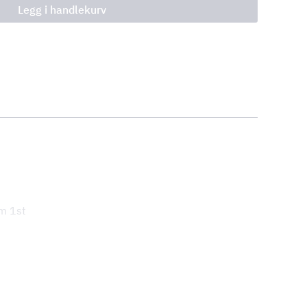
Legg i handlekurv
m 1st