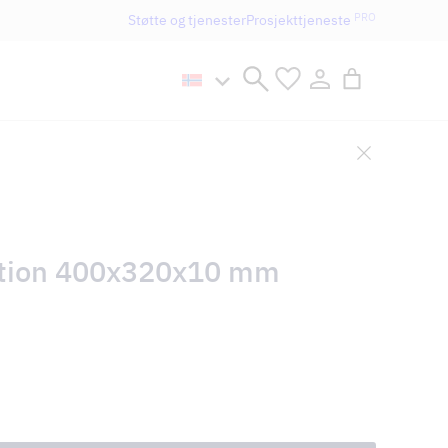
PRO
Støtte og tjenester
Prosjekttjeneste
n håller öppet som vanligt.
ection 400x320x10 mm