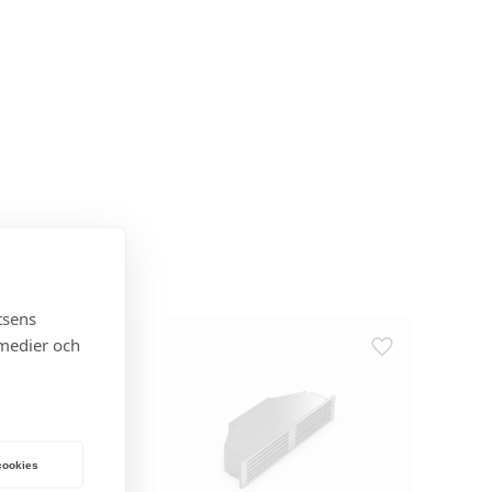
tsens
 medier och
 cookies