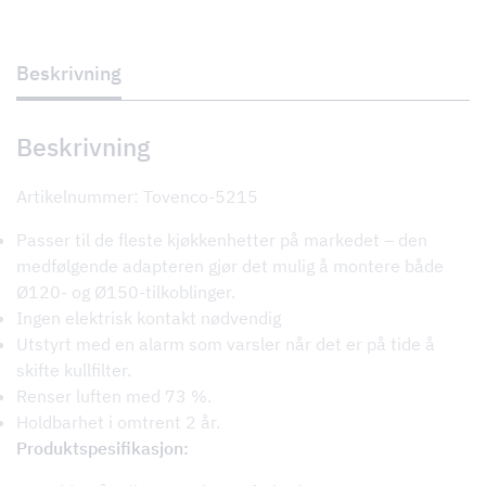
lang
levetid
antall
Beskrivning
Beskrivning
Artikelnummer: Tovenco-5215
Passer til de fleste kjøkkenhetter på markedet – den
medfølgende adapteren gjør det mulig å montere både
Ø120- og Ø150-tilkoblinger.
Ingen elektrisk kontakt nødvendig
Utstyrt med en alarm som varsler når det er på tide å
skifte kullfilter.
Renser luften med 73 %.
Holdbarhet i omtrent 2 år.
Produktspesifikasjon: