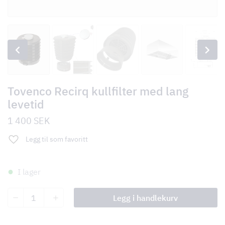
Tovenco Recirq kullfilter med lang
levetid
1 400
SEK
Legg til som favoritt
I lager
Tovenco
Legg i handlekurv
Recirq
kullfilter
med