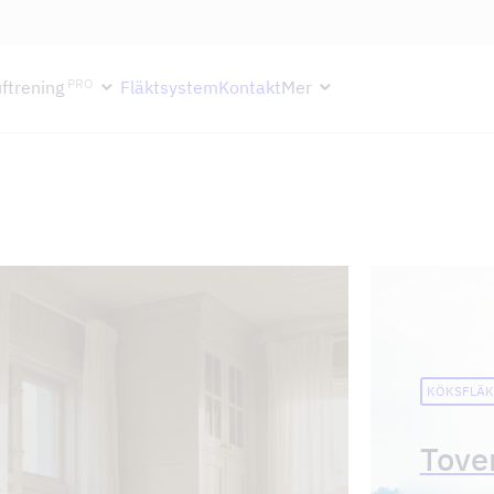
ektion håller semesterstängt under vecka 29–31. Storköksverksamhete
PRO
ftrening
Fläktsystem
Kontakt
Mer
KÖKSFLÄK
Tove