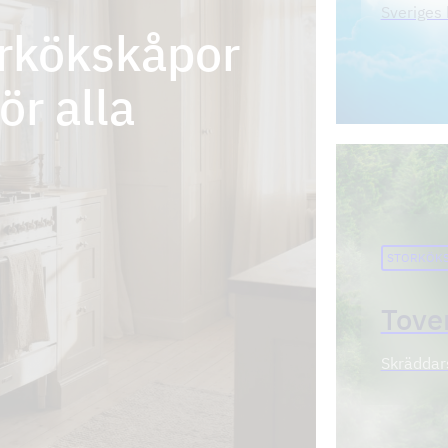
Sveriges 
orkökskåpor
ör alla
STORKÖKS
Tove
Skräddars