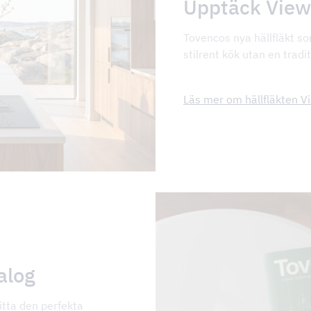
Upptäck View
Tovencos nya hällfläkt so
stilrent kök utan en tradit
Läs mer om hällfläkten V
talog
itta den perfekta