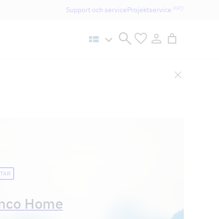
PRO
Support och service
Projektservice
n håller öppet som vanligt.
TAR
nco Home