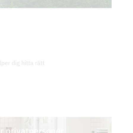
per dig hitta rätt
ör privatpersoner