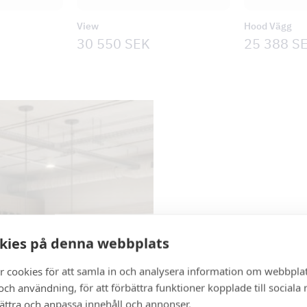
View
Hood Vägg
30 550
SEK
25 388
S
Tovenco Selec
kies på denna webbplats
MagiCAD-användare i båd
r cookies för att samla in och analysera information om webbpla
med hjälp av Tovenco Sel
ch användning, för att förbättra funktioner kopplade till sociala
med måttskiss, luft och 
bättra och anpassa innehåll och annonser.