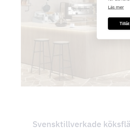
Läs mer
Tillå
Svensktillverkade köksfl