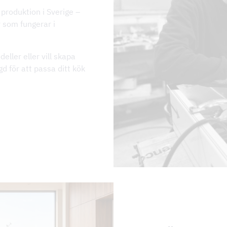
 produktion i Sverige –
r som fungerar i
ller eller vill skapa
d för att passa ditt kök