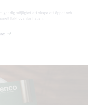
m ger dig möjlighet att skapa ett öppet och
ionell fläkt ovanför hällen.
iew