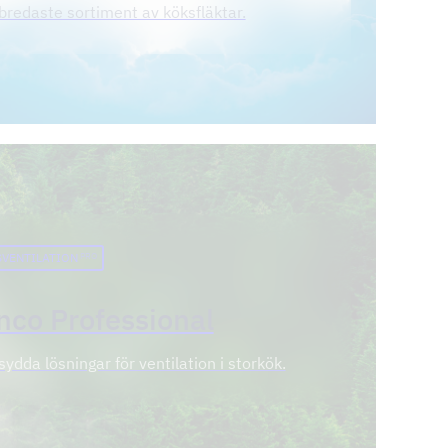
bredaste sortiment av köksfläktar.
VENTILATION
PRO
nco Professional
ydda lösningar för ventilation i storkök.