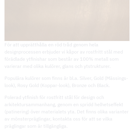
För att upprätthålla en röd tråd genom hela
designprocessen erbjuder vi kåpor av rostfritt stål med
förädlade ytfinishar som består av 100% metall som
varierar med olika kulörer, glans och ytstrukturer.
Populära kulörer som finns är bl.a. Silver, Gold (Mässings-
look), Rosy Gold (Koppar-look), Bronze och Black.
Polerad ytfinish för rostfritt stål för design och
arkitektursammanhang, genom en spridd helhetseffekt
(patinering) över materialets yta. Det finns olika varianter
av mönsterpräglingar, kontakta oss för att se vilka
präglingar som är tillgängliga.