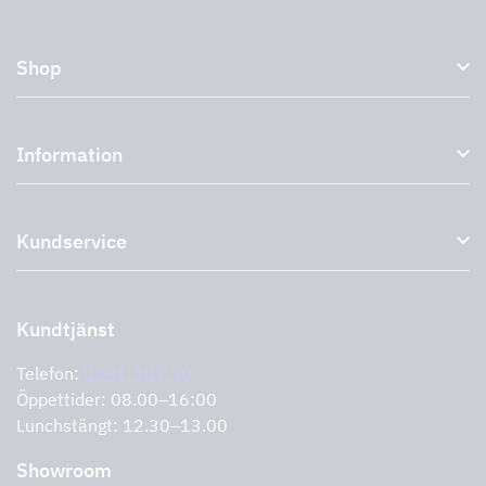
Shop
Köksfläktar och spiskåpor
Information
Externa fläktar
Plasmafilter
Om oss
Tillbehör till köksfläktar
Kundservice
Miljö
Outlet
Support och service
Storköksprodukter
PRO
Kontakta oss
Återförsäljare
Retur av produkt
Kundtjänst
Cookies
Felanmälan
Integritetspolicy
Telefon:
0291-107 50
Support och service
Öppettider: 08.00–16:00
Lunchstängt: 12.30–13.00
Showroom