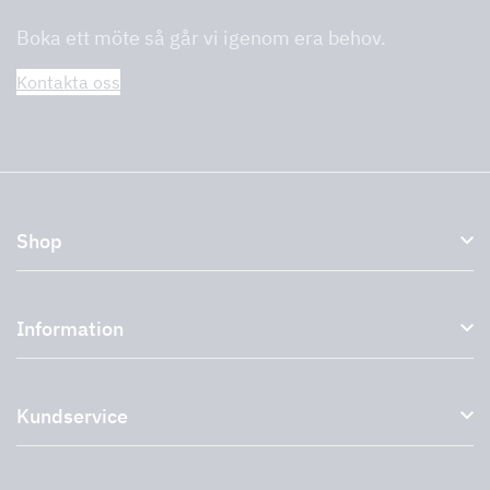
Boka ett möte så går vi igenom era behov.
Kontakta oss
Shop
Köksfläktar och spiskåpor
Information
Externa fläktar
Plasmafilter
Om oss
Tillbehör till köksfläktar
Kundservice
Miljö
Outlet
Support och service
Storköksprodukter
PRO
Kontakta oss
Återförsäljare