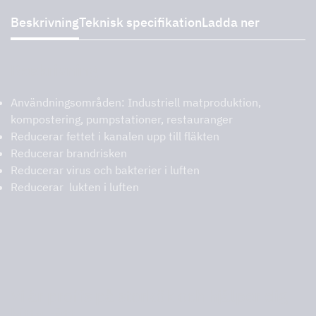
Beskrivning
Teknisk specifikation
Ladda ner
Beskrivning
Användningsområden: Industriell matproduktion,
kompostering, pumpstationer, restauranger
Reducerar fettet i kanalen upp till fläkten
Reducerar brandrisken
Reducerar virus och bakterier i luften
Reducerar lukten i luften
Vi är proffs på storkök och hjälper dig
hitta rätt.