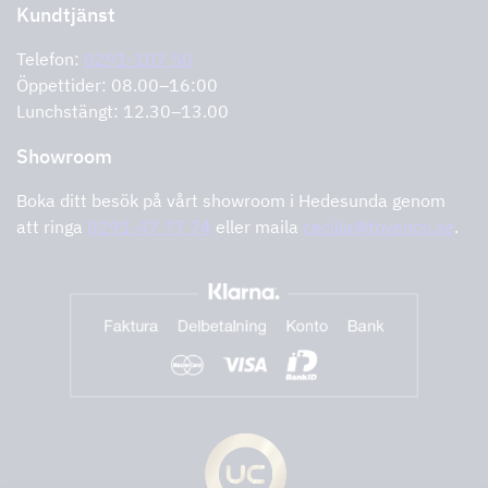
Retur av produkt
Kundtjänst
Cookies
Felanmälan
Integritetspolicy
Telefon:
0291-107 50
Support och service
Öppettider: 08.00–16:00
Lunchstängt: 12.30–13.00
Showroom
Boka ditt besök på vårt showroom i Hedesunda genom
att ringa
0291-47 77 74
eller maila
cecilia@tovenco.se
.