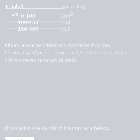
Frånluft
Anslutning
L/s
Ø
0-100
200
100-150
250
150-300
315
Kåpan levereras i delar och monteras ihop med
hörnbeslag. Kåpsidor längre än 2,9 m levereras i delar
och monteras samman på plats.
Vi är proffs på storkök och hjälper dig
hitta rätt.
Boka ett möte så går vi igenom era behov.