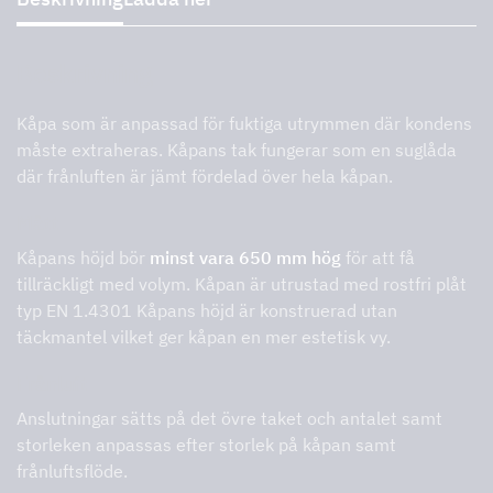
Beskrivning
Kåpa som är anpassad för fuktiga utrymmen där kondens
måste extraheras. Kåpans tak fungerar som en suglåda
där frånluften är jämt fördelad över hela kåpan.
Mått
Kåpans höjd bör
minst vara 650 mm hög
för att få
tillräckligt med volym. Kåpan är utrustad med rostfri plåt
typ EN 1.4301 Kåpans höjd är konstruerad utan
täckmantel vilket ger kåpan en mer estetisk vy.
Frånluft
Anslutningar sätts på det övre taket och antalet samt
storleken anpassas efter storlek på kåpan samt
frånluftsflöde.